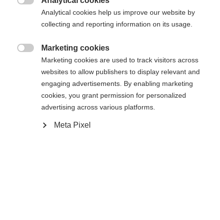
Analytical cookies

Analytical cookies help us improve our website by
collecting and reporting information on its usage.
Marketing cookies

Marketing cookies are used to track visitors across
websites to allow publishers to display relevant and
engaging advertisements. By enabling marketing
cookies, you grant permission for personalized
advertising across various platforms.
#livetoski
Magazin
Notizie e storie
Meta Pixel
2024-11-11
Da mountain biker freestyle, come è arrivato
a partecipare alle gare di cross-country?
È buffo, vero? Sono sport molto diversi, ma mi
piace l'idea di fissare un obiettivo e lavorare per