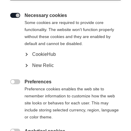
strada, quella del cross country. La
Marcialonga di 70 chilometri è il suo
Necessary cookies
grande obiettivo per il 2025.

Some cookies are required to provide core
functionality. The website won't function properly
without these cookies and they are enabled by
default and cannot be disabled.
CookieHub
New Relic
Preferences

Preference cookies enables the web site to
remember information to customize how the web
site looks or behaves for each user. This may
include storing selected currency, region, language
or color theme.