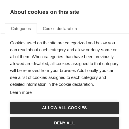
About cookies on this site
Categories
Cookie declaration
Marcialonga
Cookies used on the site are categorized and below you
sto arrivando!
can read about each category and allow or deny some or
all of them. When categories than have been previously
allowed are disabled, all cookies assigned to that category
La leggenda svedese della mountain
will be removed from your browser. Additionally you can
bike Martin Söderström ha plasmato
see a list of cookies assigned to each category and
detailed information in the cookie declaration.
un'intera generazione di rider di
Learn more
slopestyle nei suoi 14 anni di carriera.
Ha lasciato il segno sulla scena della
ALLOW ALL COOKIES
mountain bike con la sua tecnica e il
suo stile e ora sta seguendo un'altra
DENY ALL