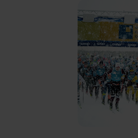
rele
perm