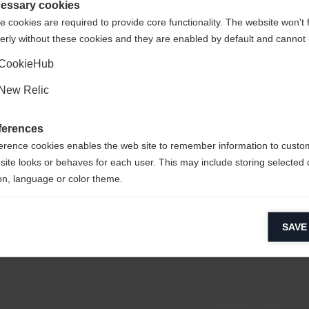
gte Staaten (Englisch)
?
essary cookies
 cookies are required to provide core functionality. The website won't 
erly without these cookies and they are enabled by default and cannot 
Sì, desidero essere reindirizzato
CookieHub
New Relic
e condizioni particolari?
ferences
erence cookies enables the web site to remember information to custo
i trovo bene con la neve fresca e le condiz
site looks or behaves for each user. This may include storing selected 
to abbastanza.
on, language or color theme.
lytical cookies
to molto! Mi piace sempre quando le condizi
SAVE
ytical cookies help us improve our website by collecting and reporting 
usage.
i.
keting cookies
eting cookies are used to track visitors across websites to allow publish