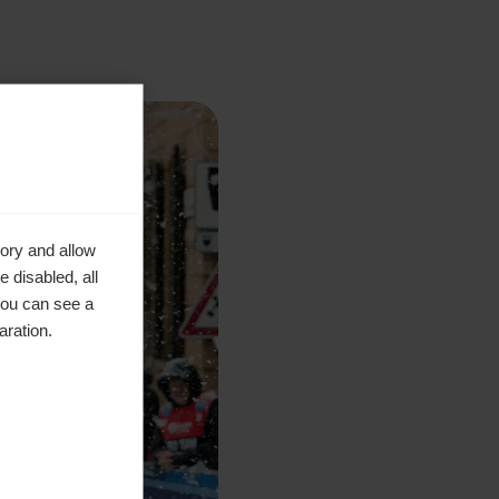
ory and allow
 disabled, all
you can see a
aration.
o