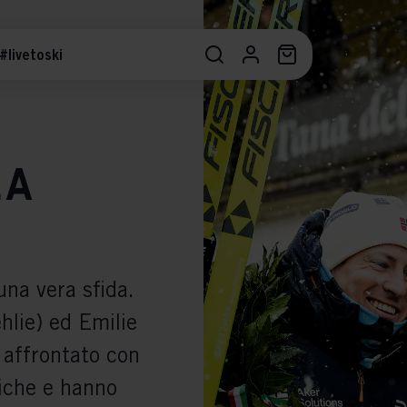
#livetoski
la
una vera sfida.
lie) ed Emilie
affrontato con
riche e hanno