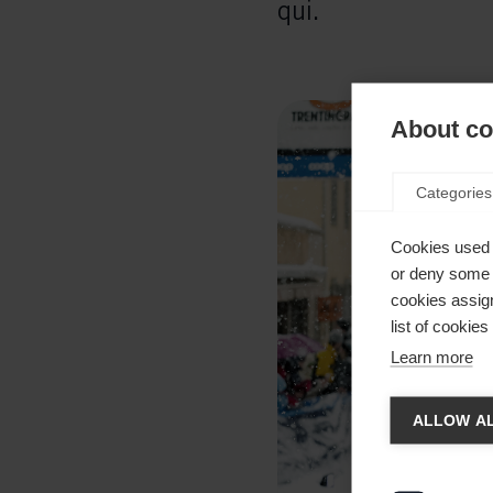
qui.
About coo
Categories
Cookies used 
or deny some o
cookies assign
list of cookie
Learn more
Camb
ALLOW AL
Ti viene