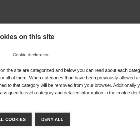
kies on this site
Cookie declaration
on the site are categorized and below you can read about each categ
r all of them. When categories than have been previously allowed are
ed to that category will be removed from your browser. Additionally 
s assigned to each category and detailed information in the cookie decl
ia lingua
L COOKIES
DENY ALL
 consigliata un'altra lingua. Vuoi essere reindirizzato al negozi