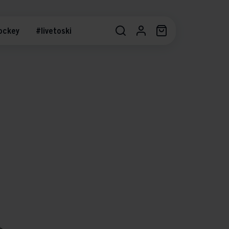
ockey
#livetoski