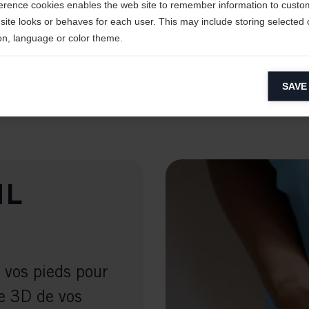
erence cookies enables the web site to remember information to custo
site looks or behaves for each user. This may include storing selected 
on, language or color theme.
En savoir plus
lytical cookies
SAVE
ytical cookies help us improve our website by collecting and reporting 
usage.
keting cookies
eting cookies are used to track visitors across websites to allow publish
vant and engaging advertisements. By enabling marketing cookies, you
hl
ission for personalized advertising across various platforms.
Meta Pixel
e vos pieds pour
e 3D de vos