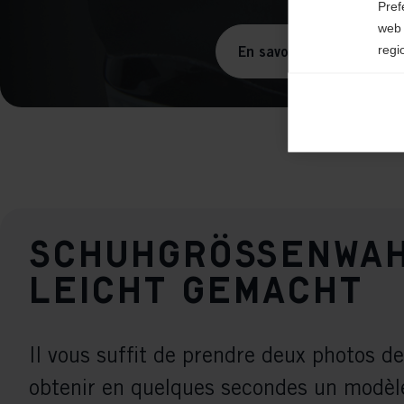
Pref
web 
regi
En savoir plus
Ana

Anal
its 
Mar

Mark
rele
Schuhgrößenwa
perm
leicht gemacht
Il vous suffit de prendre deux photos d
obtenir en quelques secondes un modèl