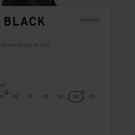
 BLACK
Ausverkauft
s jeunes skieurs de fond
ung
29
30
31
32
33
34
35