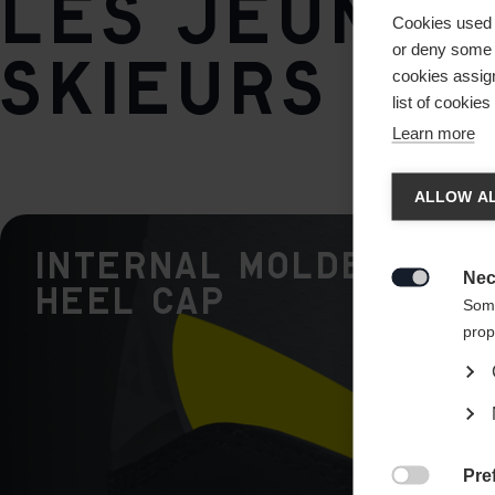
les jeunes
Cookies used 
or deny some o
skieurs de
cookies assign
list of cookie
Learn more
Spra
ALLOW AL
Es wird
Internal Molded
United 
Nec
Heel Cap

Some
prop
Pre
