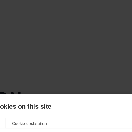
ion
kies on this site
our
Cookie declaration