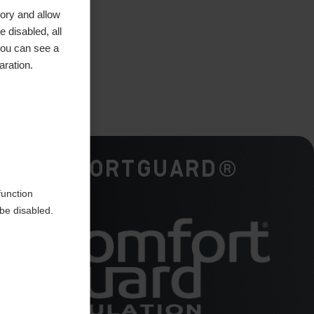
ory and allow
 disabled, all
you can see a
aration.
en
ComfortGuard®
function
be disabled.