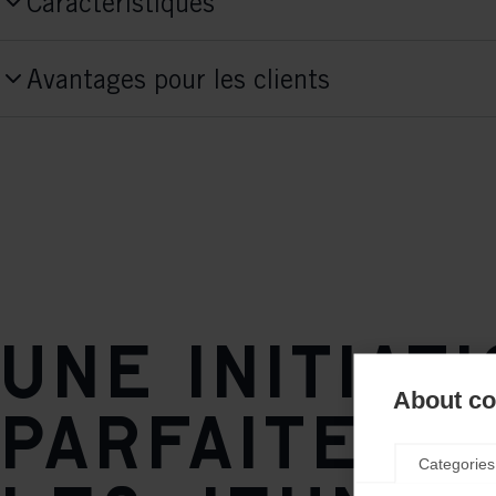
Caractéristiques
Produktnummer
Avantages pour les clients
S41025
Style
Classic
Concept Fit
Junior Fit
Flex de semelle
Une initiat
soft
About coo
parfaite p
Semelle
TURNAMIC® Junior
Categories