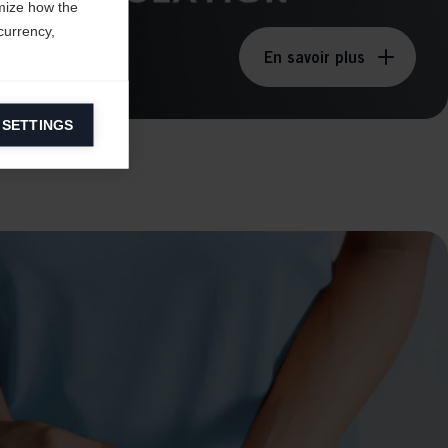
mize how the
currency,
En savoir plus
 SETTINGS
information on
ers to display
 grant