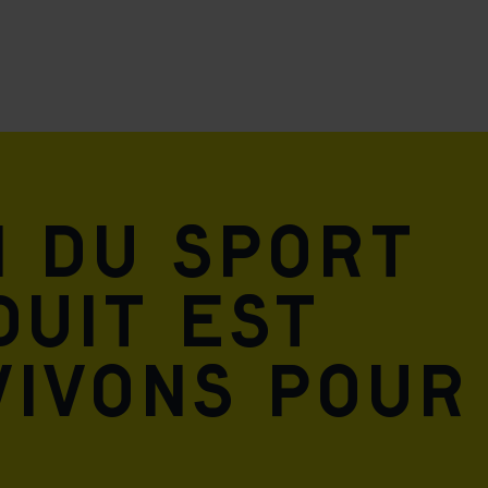
n du sport
duit est
vivons pour