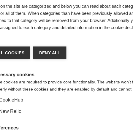
on the site are categorized and below you can read about each categ
r all of them. When categories than have been previously allowed are
 fond
ed to that category will be removed from your browser. Additionally 
s assigned to each category and detailed information in the cookie decl
chshop wechseln
L COOKIES
DENY ALL
 für Sie ein anderer Sprachshop empfohlen. Möchten Sie in d
Velcro Strap
States (English)
Shop umgeleitet werden?
essary cookies
 cookies are required to provide core functionality. The website won't 
erly without these cookies and they are enabled by default and cannot 
Ja, ich möchte umgeleitet werden
CookieHub
New Relic
ferences