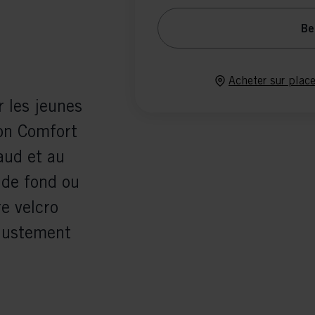
Be
Acheter sur plac
r les jeunes
ion Comfort
aud et au
 de fond ou
re velcro
ajustement