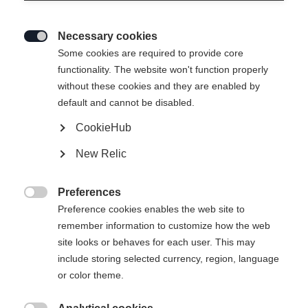
FRÉQUENTES
Necessary cookies
Vous trouverez ici les réponses aux questions les

Some cookies are required to provide core
plus fréquentes concernant vos commandes et nos
functionality. The website won't function properly
produits. Que vous souhaitiez en savoir plus sur
without these cookies and they are enabled by
nos processus de commande et de livraison ou sur
default and cannot be disabled.
le traitement des retours, nous avons réuni pour
CookieHub
vous les informations les plus importantes.
New Relic
Preferences

COMMANDES
PAIEMENT
LIVRAISON
Preference cookies enables the web site to
remember information to customize how the web
site looks or behaves for each user. This may
include storing selected currency, region, language
or color theme.