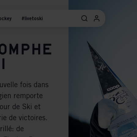
ockey
#livetoski
iomphe
i
velle fois dans
égien remporte
Tour de Ski et
ie de victoires.
illé: de