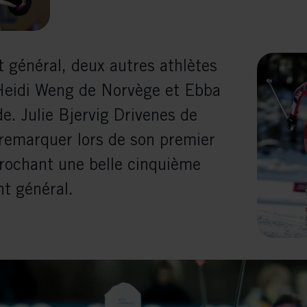
vant and engaging advertisements. By enabling marketing cookies, you
ission for personalized advertising across various platforms.
Meta Pixel
 général, deux autres athlètes
 Heidi Weng de Norvège et Ebba
. Julie Bjervig Drivenes de
 remarquer lors de son premier
rochant une belle cinquième
t général.