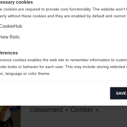
States (English)
?
essary cookies
her la deuxième place derrière
 cookies are required to provide core functionality. The website won't 
erly without these cookies and they are enabled by default and cannot 
Oui, je souhaite être redirigé(e)
u cette place jusqu'à la fin dans
CookieHub
print et a également célébré sa
New Relic
lassement général.
ferences
erence cookies enables the web site to remember information to custo
site looks or behaves for each user. This may include storing selected 
Les femmes avaient également de
on, language or color theme.
Teresa Stadlober s'est surpassée
lytical cookies
Climb » et a décroché la deuxiè
SAVE
ytical cookies help us improve our website by collecting and reporting 
classement général ainsi que la v
usage.
classement « Climber ».
keting cookies
eting cookies are used to track visitors across websites to allow publish