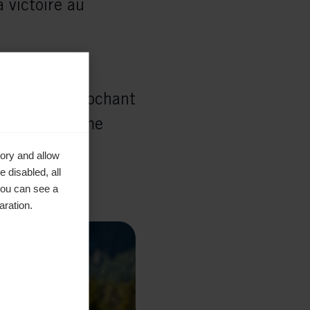
 victoire au
ques en décrochant
et la deuxième
ory and allow
 disabled, all
you can see a
aration.
tique