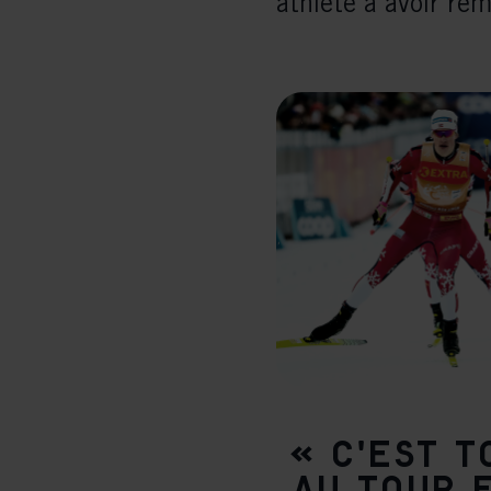
athlète à avoir re
« C'est t