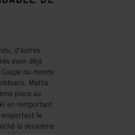
idable de
ndu, d'autres
rès avoir déjà
en Coupe du monde
Dobbiaco, Mattis
ième place au
ki en remportant
 remportant le
roché la deuxième