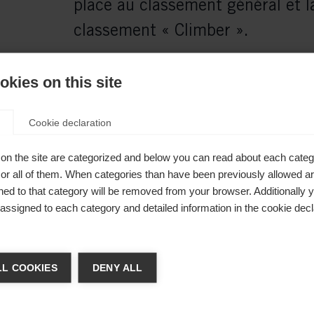
place au classement général et la
classement « Climber ».
kies on this site
il Iversen a confirmé ses ambitions olympi
te cinquième place au classement général 
Cookie declaration
t « Climber ».
on the site are categorized and below you can read about each categ
r all of them. When categories than have been previously allowed are
ed to that category will be removed from your browser. Additionally 
s assigned to each category and detailed information in the cookie decl
nde junior Lars Heggen,
ger de langue
re de Norvège, n'a pas montré le
L COOKIES
DENY ALL
ur les grands noms lors de ses
re langue t'est recommandée. Veux-tu être redirigé vers la bou
et a sprinté dès la première