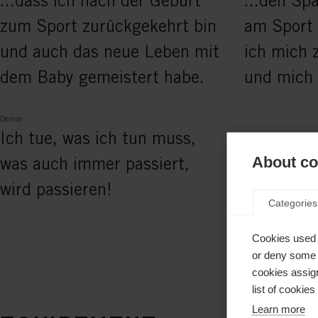
...dass ich nach der Geburt
...den Sp
zum Sport zurückgekehrt bin
am Sport z
und auch das neue Leben mit
ich mich 
dem Baby gemeistert habe.
und mich 
Devise
Ich tue, was ich tun muss,
About coo
was auch immer passiert,
wird passieren!
Categories
Cookies used 
or deny some o
cookies assign
list of cookie
Learn more