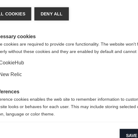
ger de langue
L COOKIES
DENY ALL
re langue t'est recommandée. Veux-tu être redirigé vers la bou
States (English)
?
essary cookies
 cookies are required to provide core functionality. The website won't 
erly without these cookies and they are enabled by default and cannot 
Oui, je souhaite être redirigé(e)
CookieHub
New Relic
ferences
erence cookies enables the web site to remember information to custo
site looks or behaves for each user. This may include storing selected 
on, language or color theme.
lytical cookies
SAVE
ytical cookies help us improve our website by collecting and reporting 