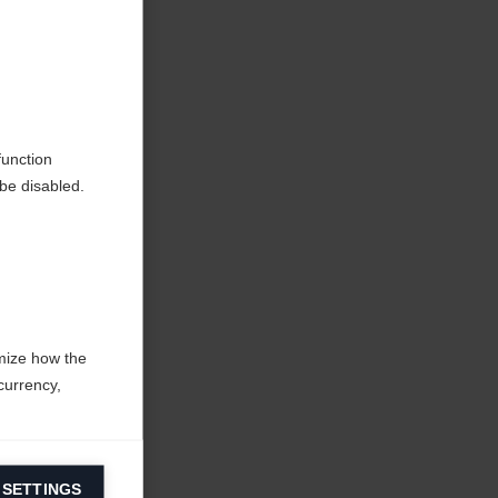
tique
function
be disabled.
mize how the
currency,
 SETTINGS
information on