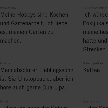
Passe-temps
Lieu de compétition
Meine Hobbys sind Kochen
Ich würde
und Gartenarbeit, ich liebe
Pokljuka s
es, meinen Garten zu
meine bes
machen.
hatte und
Strecken 
Musique
Boisson préférée
Mein absoluter Lieblingssong
Kaffee
ist Sia-Unstoppable, aber ich
höre auch gerne Dua Lipa.
Fier de
Avoir peur de