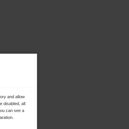
ory and allow
 disabled, all
you can see a
aration.