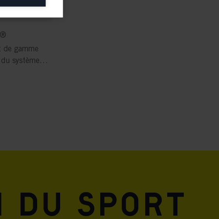
A®
ers to display
ut de gamme
 grant
 du système
 Li2
n du sport