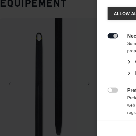
Equipement
Chan
ALLOW AL
Une aut
United 
Nec

Some
prop
Pre

Pref
web 
regi
Ana

Anal