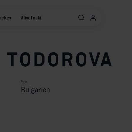
ockey
#livetoski
 Todorova
Pays
Bulgarien