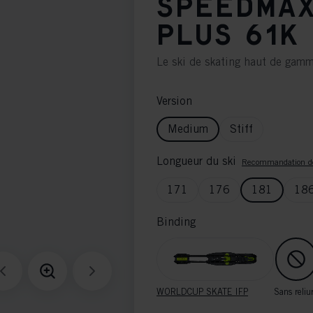
SPEEDMAX
PLUS 61K
Le ski de skating haut de gamm
Version
Medium
Stiff
Longueur du ski
Recommandation de
171
176
181
18
Binding
WORLDCUP SKATE IFP
Sans reliu