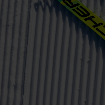
rele
perm