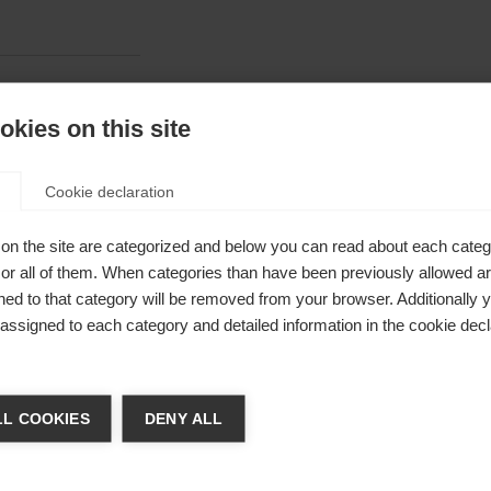
Shovel
kies on this site
41mm
Cookie declaration
on the site are categorized and below you can read about each categ
r all of them. When categories than have been previously allowed are
ed to that category will be removed from your browser. Additionally 
s assigned to each category and detailed information in the cookie decl
kating haut
ger de langue
our les
L COOKIES
DENY ALL
re langue t'est recommandée. Veux-tu être redirigé vers la bou