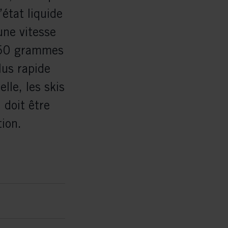
’état liquide
une vitesse
950 grammes
plus rapide
lle, les skis
 doit être
tion.