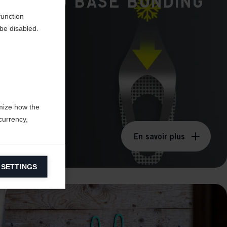
Cold Base Bonding
function
be disabled.
mize how the
currency,
En savoir plus
 SETTINGS
information on
ers to display