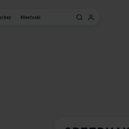
ockey
#livetoski