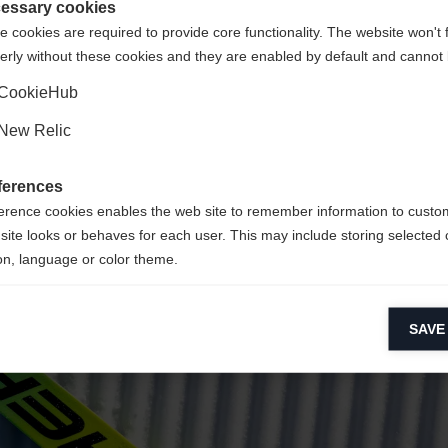
 de neige
States (English)
?
essary cookies
 cookies are required to provide core functionality. The website won't 
erly without these cookies and they are enabled by default and cannot 
Oui, je souhaite être redirigé(e)
CookieHub
New Relic
ferences
erence cookies enables the web site to remember information to custo
site looks or behaves for each user. This may include storing selected 
on, language or color theme.
lytical cookies
SAVE
ytical cookies help us improve our website by collecting and reporting 
usage.
keting cookies
eting cookies are used to track visitors across websites to allow publish