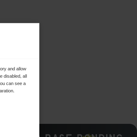
ory and allow
 disabled, all
you can see a
aration.
tique