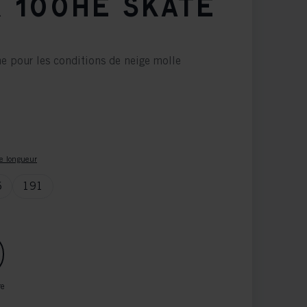
 100HE SKATE
e pour les conditions de neige molle
 longueur
6
191
re