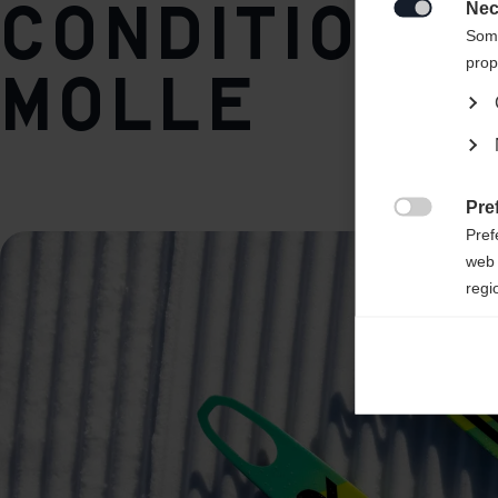
conditions
United 
Nec
IFP

Some
prop
molle
Pre

Pref
web 
regi
Ana

Anal
its 
Mar

Mark