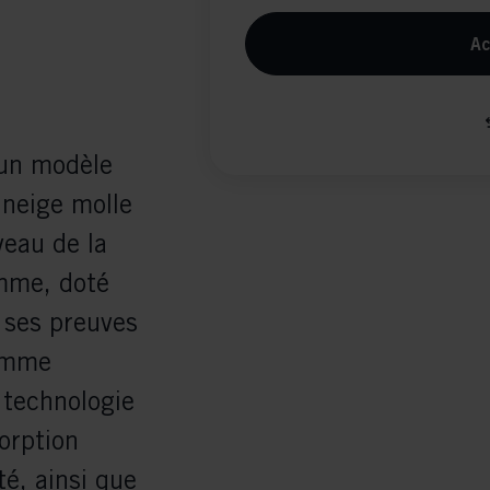
Ac
un modèle
 neige molle
veau de la
amme, doté
 ses preuves
comme
 technologie
orption
té, ainsi que