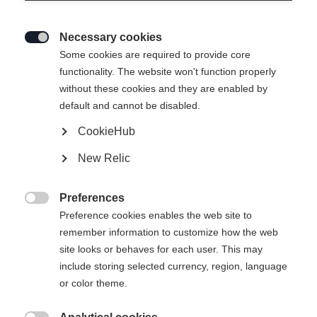
Necessary cookies

Some cookies are required to provide core
functionality. The website won't function properly
without these cookies and they are enabled by
default and cannot be disabled.
CookieHub
SKICASE 1 PAIR XC
New Relic
PERFORMANCE - 195/210
Preferences
55,00 €

Preference cookies enables the web site to
TVA incluse
plus les frais de port
remember information to customize how the web
site looks or behaves for each user. This may
include storing selected currency, region, language
or color theme.
Ajouter au panier