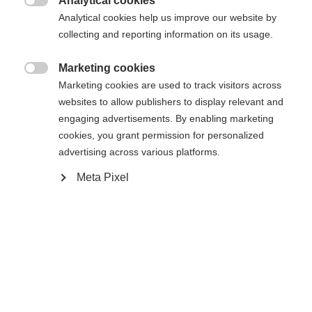
Analytical cookies

Analytical cookies help us improve our website by
Comparer
Acheter sur place
Mémoriser
collecting and reporting information on its usage.
Marketing cookies

Marketing cookies are used to track visitors across
websites to allow publishers to display relevant and
engaging advertisements. By enabling marketing
Accueil
Ski de Fond
Sacs & Ceintures
cookies, you grant permission for personalized
advertising across various platforms.
Sac à skis pour une paire de skis de fond, d'une
Meta Pixel
longueur de 195 cm pouvant être rallongée jusqu'à
210 cm. Une double fermeture éclair et des
sangles de compression facilitent le rangement des
Changer de langue
skis, tandis que la sangle de transport facilite le
déplacement. Fabriqué à partir de PET recyclé.
Une autre langue t'est recommandée. Veux-tu être redirigé
United States (English)
vers la boutique
?