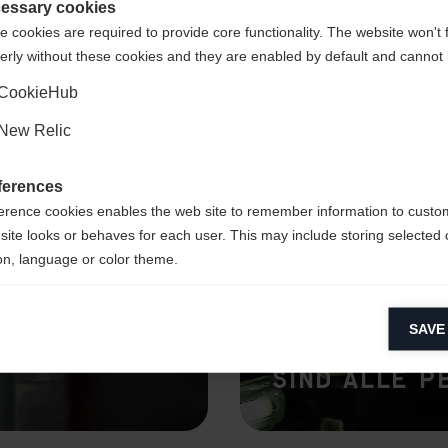
States (English)
?
essary cookies
 cookies are required to provide core functionality. The website won't 
erly without these cookies and they are enabled by default and cannot 
Oui, je souhaite être redirigé(e)
CookieHub
New Relic
ferences
erence cookies enables the web site to remember information to custo
site looks or behaves for each user. This may include storing selected 
on, language or color theme.
 stolz auf
ines der
lytical cookies
SAVE
ytical cookies help us improve our website by collecting and reporting 
onders
"Man brauch
usage.
sind alle P
keting cookies
eting cookies are used to track visitors across websites to allow publish