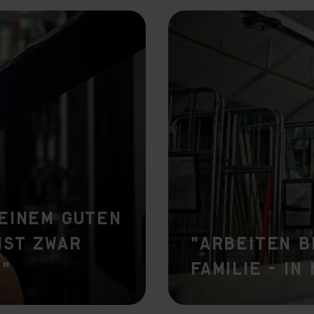
vant and engaging advertisements. By enabling marketing cookies, you
ission for personalized advertising across various platforms.
Meta Pixel
einem guten
ist zwar
"Arbeiten b
."
Familie - in