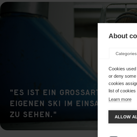
About coo
Categories
Cookies used 
or deny some o
cookies assign
"Es ist ein grossartiges Ge
list of cookie
Learn more
eigenen Ski im Einsatz bei 
Chan
zu sehen."
ALLOW AL
Une aut