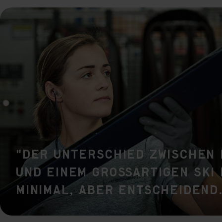
rele
perm
"Der Unterschied zwischen 
und einem großartigen Ski 
minimal, aber entscheidend