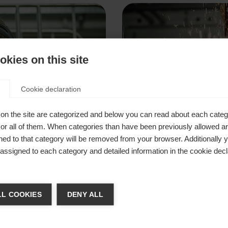
kies on this site
Cookie declaration
on the site are categorized and below you can read about each categ
r all of them. When categories than have been previously allowed are
ed to that category will be removed from your browser. Additionally 
fühl, die
"Ohne eine 
s assigned to each category and detailed information in the cookie decl
den Athleten
klaren Ver
ger de langue
nicht mache
L COOKIES
DENY ALL
re langue t'est recommandée. Veux-tu être redirigé vers la bou