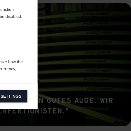
function
be disabled.
mize how the
currency,
 SETTINGS
information on
t hier ein gutes Auge. Wir
erfektionisten."
ers to display