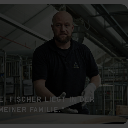
 grant
ei Fischer liegt in der
 meiner Familie."