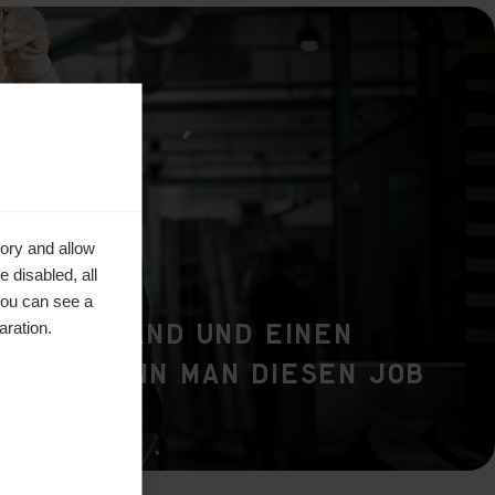
ory and allow
 disabled, all
you can see a
ruhige Hand und einen
aration.
stand kann man diesen Job
n."
tique