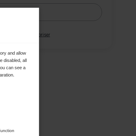
Me prévenir
parer
Mémoriser
ory and allow
 disabled, all
you can see a
aration.
tique
function