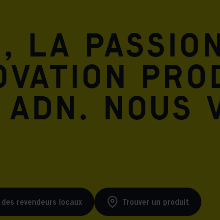
Meta Pixel
, la passio
ovation pro
 ADN. Nous 
 des revendeurs locaux
Trouver un produit