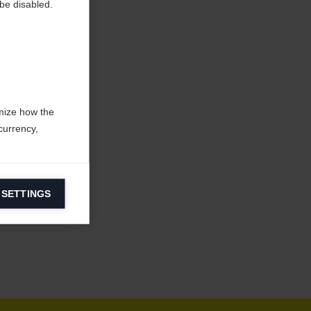
be disabled.
mize how the
currency,
 SETTINGS
information on
ers to display
 grant