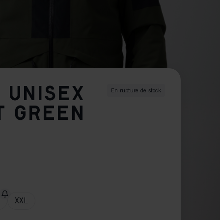
 UNISEX
En rupture de stock
T GREEN
XXL