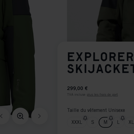
EXPLORER
SKIJACKE
299,00 €
TVA incluse
plus les frais de port
Taille du vêtement Unisexe
XXXL
S
M
L
XL