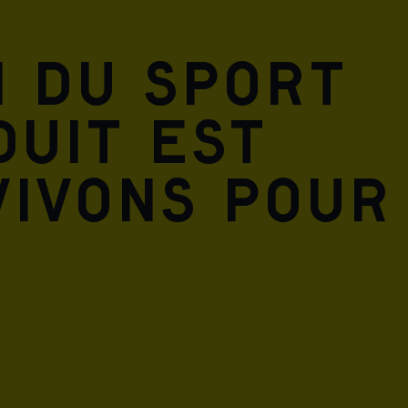
n du sport
duit est
vivons pour