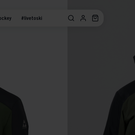
ockey
#livetoski