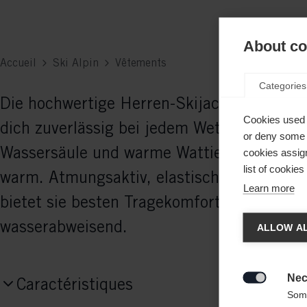
About coo
Accueil
Ski Alpin
Vêtements
Categories
Die hochwertige Herren-Skijacke von Fisch
Cookies used 
dich zuverlässig bei jedem Wetter: 20.0
or deny some o
Wassersäule und warme Wattierung halten
cookies assign
list of cookie
warm. Atmungsaktiv, elastisch und wärmei
Learn more
bietet sie besten Tragekomfort – pflegelei
Chan
wasserabweisend.
ALLOW AL
Une aut
United 
Nec
Caractéristiques

Some