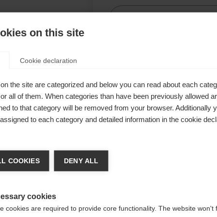
kies on this site
Com
Cookie declaration
er schützt
on the site are categorized and below you can read about each categ
00 mm
r all of them. When categories than have been previously allowed are
 trocken und
ed to that category will be removed from your browser. Additionally 
s assigned to each category and detailed information in the cookie decl
solierend
cht und
ger de langue
L COOKIES
DENY ALL
re langue t'est recommandée. Veux-tu être redirigé vers la bou
States (English)
?
essary cookies
 cookies are required to provide core functionality. The website won't 