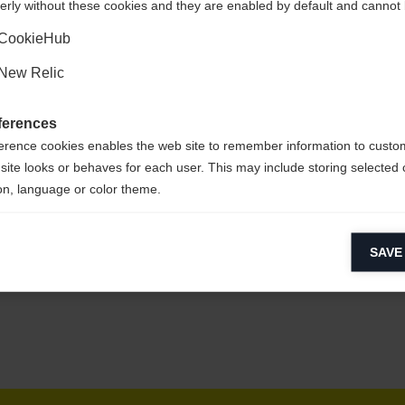
erly without these cookies and they are enabled by default and cannot 
Oui, je souhaite être redirigé(e)
CookieHub
New Relic
,
facile à
ferences
erence cookies enables the web site to remember information to custo
site looks or behaves for each user. This may include storing selected 
on, language or color theme.
CYCLED
lytical cookies
SAVE
ytical cookies help us improve our website by collecting and reporting 
usage.
keting cookies
eting cookies are used to track visitors across websites to allow publish
vant and engaging advertisements. By enabling marketing cookies, you
ission for personalized advertising across various platforms.