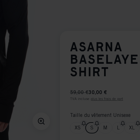
ASARNA
BASELAYE
SHIRT
59,00 €
30,00 €
TVA incluse
plus les frais de port
Taille du vêtement Unisexe
XS
S
M
L
XL