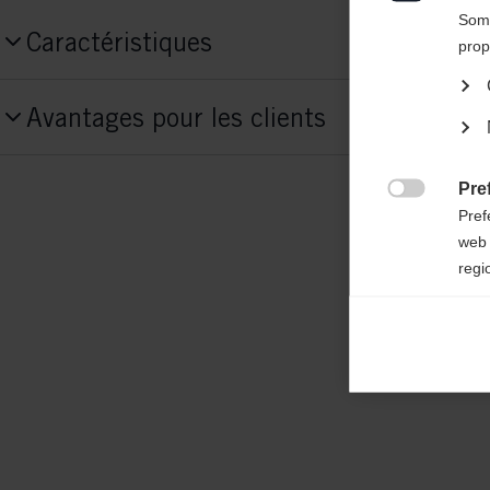

Some
Caractéristiques
prop
Numéro de produit
Avantages pour les clients
G86323
Tissu
Pre

92% POLYESTER / 8% ELASTAN
Pref
web 
regi
Ana

Anal
its 
Mar

Mark
rele