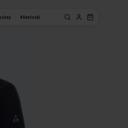
ockey
#livetoski