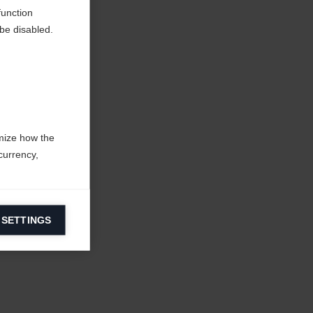
function
be disabled.
mize how the
currency,
 SETTINGS
information on
ers to display
 grant