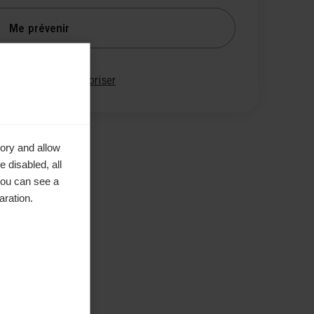
Me prévenir
parer
Mémoriser
ory and allow
 disabled, all
you can see a
aration.
tique