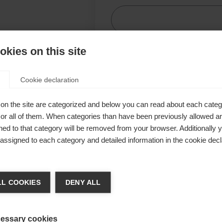
kies on this site
Com
vêtement
Cookie declaration
ic
on the site are categorized and below you can read about each categ
ique et
r all of them. When categories than have been previously allowed are
e termine
ed to that category will be removed from your browser. Additionally 
s assigned to each category and detailed information in the cookie decl
on. Les
le triangle
ger de langue
un caractère
L COOKIES
DENY ALL
re langue t'est recommandée. Veux-tu être redirigé vers la bou
States (English)
?
essary cookies