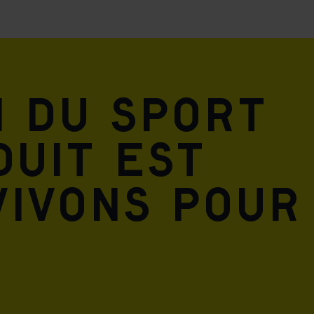
n du sport
duit est
vivons pour