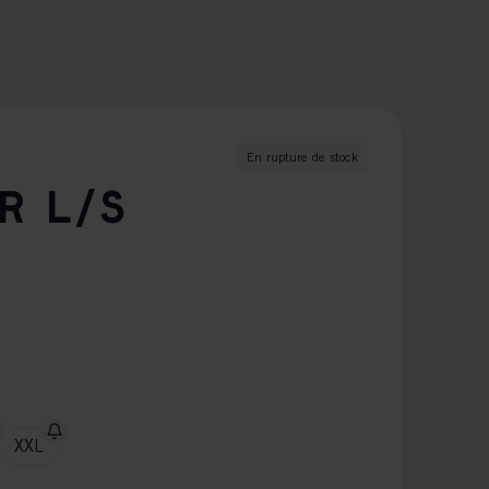
En rupture de stock
R L/S
XXL