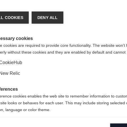
a språk
L COOKIES
DENY ALL
Uni
at språk rekommenderas för dig. Vill du bli omdirigerad till
(English)
-butiken?
essary cookies
dell
 cookies are required to provide core functionality. The website won't 
erly without these cookies and they are enabled by default and cannot 
Ja, jag vill gärna bli omdirigerad
CookieHub
New Relic
de
ferences
gensk
erence cookies enables the web site to remember information to custo
site looks or behaves for each user. This may include storing selected 
on, language or color theme.
lytical cookies