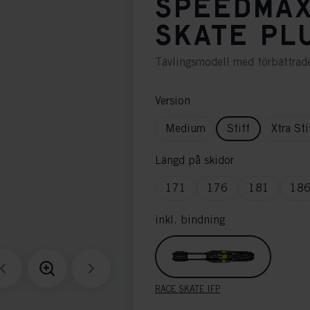
SPEEDMAX
SKATE PLU
Tävlingsmodell med förbättrad
Version
Medium
Stiff
Xtra Sti
Längd på skidor
171
176
181
18
inkl. bindning
RACE SKATE IFP