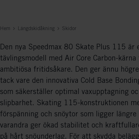
Hem
Längdskidåkning
Skidor
Den nya Speedmax 80 Skate Plus 115 är e
tävlingsmodell med Air Core Carbon-kärna 
ambitiösa fritidsåkare. Den ger ännu högre
tack vare den innovativa Cold Base Bondin
som säkerställer optimal vaxupptagning o
slipbarhet. Skating 115-konstruktionen me
förspänning och snöytor som ligger längre 
varandra ger ökad stabilitet och kraftfulla
på hårt snöunderlag. För att skydda beläg