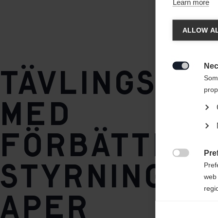
Learn more
Stil
Ändr
Skate
ALLOW AL
Base / Climbing zone
Ett ann
World Cup Plus
States 
Nec
Tävlingsmo

Some
Core
prop
AIR CORE® Carbon
med
Plate
förbättra
IFP
Pre
styrningse

Pref
web 
regi
aper
Ana