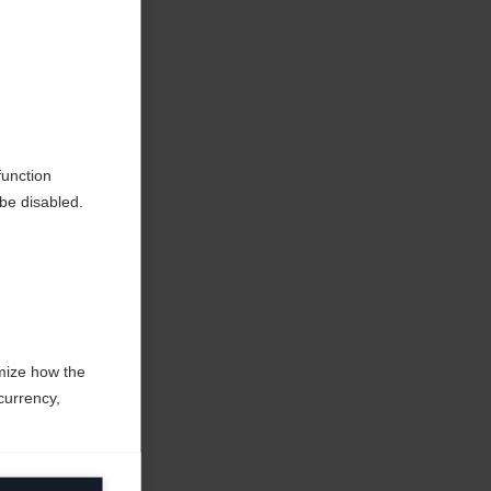
ted
function
be disabled.
mize how the
currency,