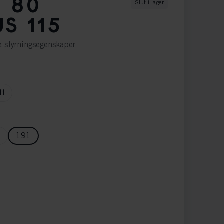
 80
Slut i lager
S 115
e styrningsegenskaper
ff
6
191