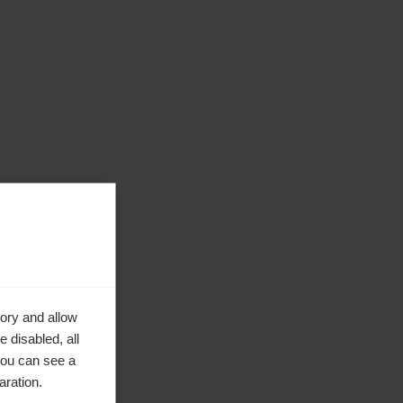
ory and allow
 disabled, all
you can see a
aration.