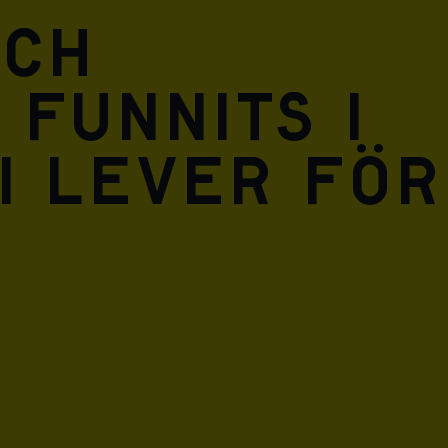
och
 funnits i
i lever för