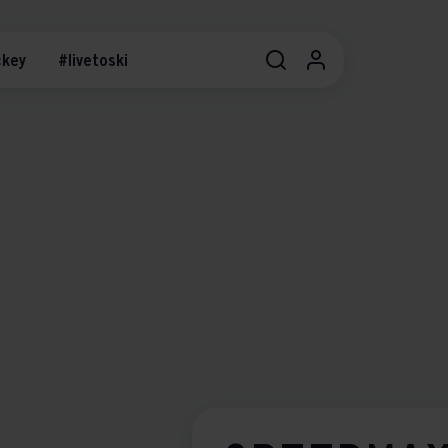
key
#livetoski