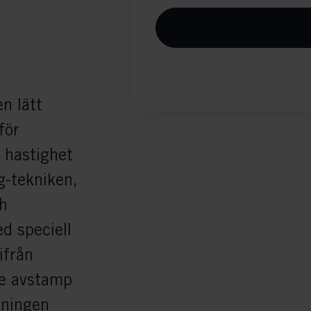
n lätt
för
 hastighet
g-tekniken,
ch
d speciell
ifrån
re avstamp
gningen