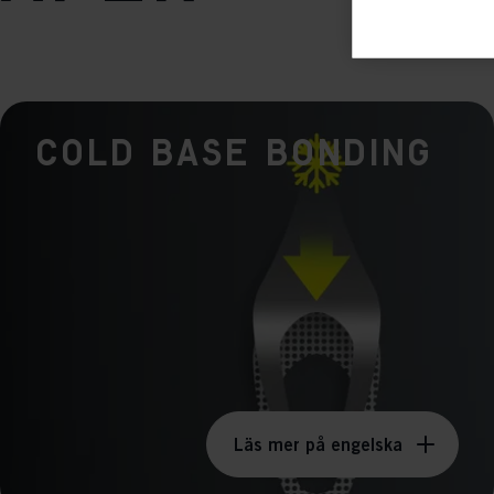

Anal
its 
Mar

Mark
Cold Base Bonding
rele
perm
Läs mer på engelska