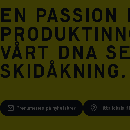
En passion
produktinn
vårt DNA se
skidåkning.
Prenumerera på nyhetsbrev
Hitta lokala å