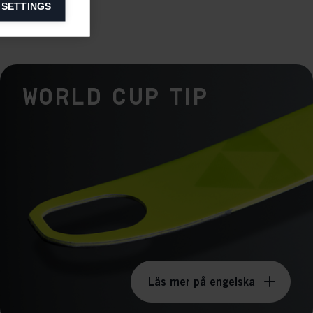
 SETTINGS
information on
ers to display
World Cup Tip
 grant
Läs mer på engelska