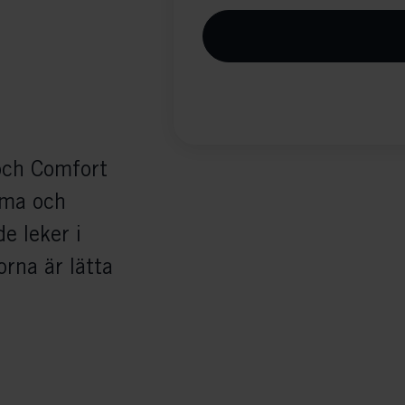
och Comfort
rma och
e leker i
rna är lätta