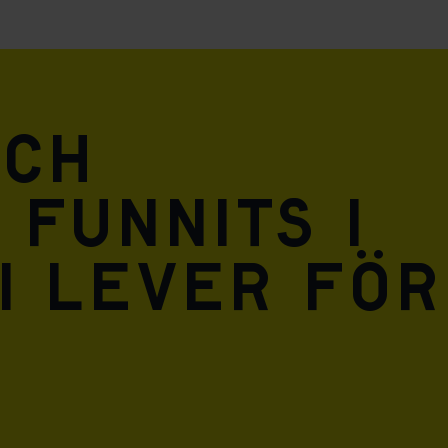
och
 funnits i
i lever för