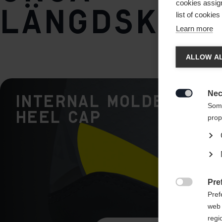
cookies assign
längdskidå
list of cookie
Learn more
Ändr
ALLOW AL
Ett ann
States 
Nec
Internal Molded

Some
Heel Cap
prop
Pre

Pref
web 
regi