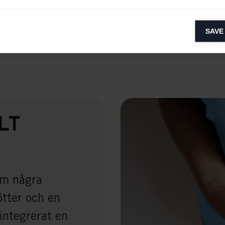
Läs mer på engelska
lytical cookies
SAVE
ytical cookies help us improve our website by collecting and reporting 
usage.
keting cookies
eting cookies are used to track visitors across websites to allow publish
vant and engaging advertisements. By enabling marketing cookies, you
ission for personalized advertising across various platforms.
lt
Meta Pixel
nom några
ötter och en
integrerat en