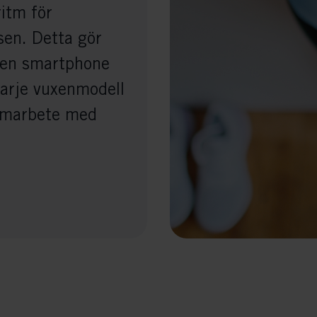
itm för
en. Detta gör
d en smartphone
varje vuxenmodell
samarbete med