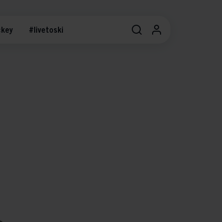
key
#livetoski