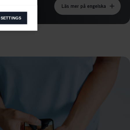
Läs mer på engelska
 SETTINGS
information on
ers to display
 grant