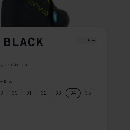
 BLACK
Slut i lager
ngdskidåkarna
ör längd
29
30
31
32
33
34
35