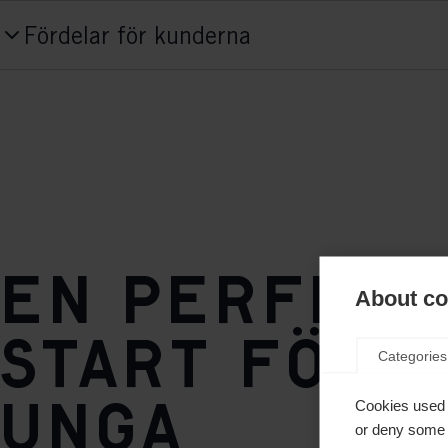
Produktnummer
Fördelar för kunderna
S41025
Stil
Classic
Fit-konceptet
Junior Fit
Sulans flexibilitet
En perfekt
mjuk
About coo
start för 
Skosula
Categories
TURNAMIC® Junior
unga
Cookies used 
or deny some o