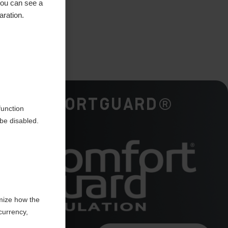
you can see a
aration.
ted
ComfortGuard®
function
be disabled.
mize how the
currency,