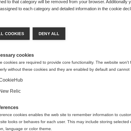
ed to that category will be removed from your browser. Additionally 
karna
s assigned to each category and detailed information in the cookie decl
a språk
L COOKIES
DENY ALL
Uni
at språk rekommenderas för dig. Vill du bli omdirigerad till
(English)
-butiken?
essary cookies
Velcro Strap
 cookies are required to provide core functionality. The website won't 
erly without these cookies and they are enabled by default and cannot 
Ja, jag vill gärna bli omdirigerad
CookieHub
New Relic
ferences
erence cookies enables the web site to remember information to custo
site looks or behaves for each user. This may include storing selected 
on, language or color theme.