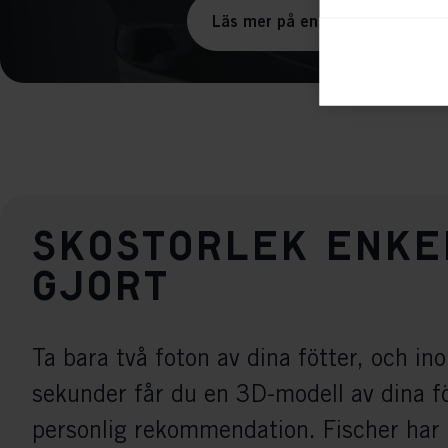
Läs mer på engelska
Ana

Anal
its 
Mar

Mark
rele
perm
Skostorlek enke
gjort
Ta bara två foton av dina fötter, och i
sekunder får du en 3D-modell av dina f
personlig rekommendation. Fischer har 