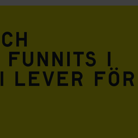
och
 funnits i
i lever för