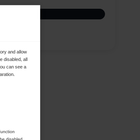
Jämför
ory and allow
 disabled, all
you can see a
aration.
ted
function
be disabled.