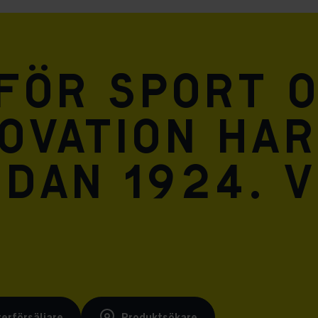
Meta Pixel
 för sport 
ovation har
dan 1924. V
terförsäljare
Produktsökare