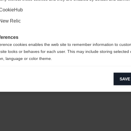
Ja, jag vill gärna bli omdirigerad
CookieHub
New Relic
ferences
erence cookies enables the web site to remember information to custo
lene / 3%
site looks or behaves for each user. This may include storing selected 
on, language or color theme.
lytical cookies
SAVE
ytical cookies help us improve our website by collecting and reporting 
usage.
keting cookies
eting cookies are used to track visitors across websites to allow publish
vant and engaging advertisements. By enabling marketing cookies, you
ission for personalized advertising across various platforms.