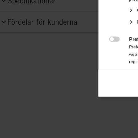
Specifikationer
Produktnummer
Fördelar för kunderna
G80624
Pre
Tyg

Pref
33% Modal / 33% Cotton / 31% Polypropy
web 
Elastane
regi
Ana

Anal
its 
Mar

Mark
rele
perm