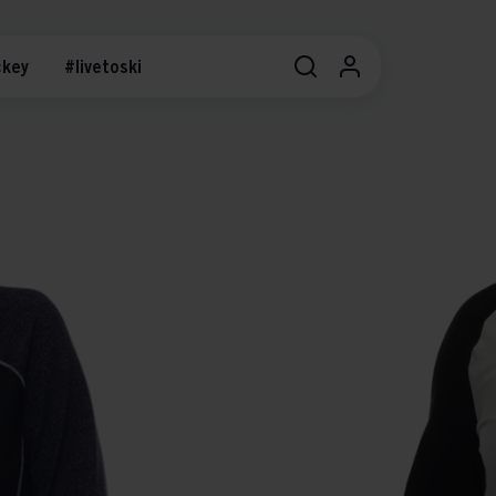
key
#livetoski