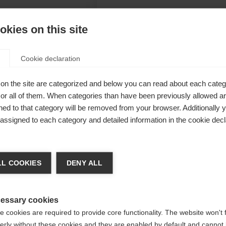
kies on this site
Cookie declaration
färgat
on the site are categorized and below you can read about each categ
aterial och
r all of them. When categories than have been previously allowed are
ed to that category will be removed from your browser. Additionally 
Långärmad
s assigned to each category and detailed information in the cookie decl
skydd för
a språk
L COOKIES
DENY ALL
närmarna i
aktär.
Uni
at språk rekommenderas för dig. Vill du bli omdirigerad till
(English)
-butiken?
essary cookies
 cookies are required to provide core functionality. The website won't 
erly without these cookies and they are enabled by default and cannot 