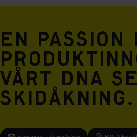
En passion
produktinn
vårt DNA se
skidåkning.
Prenumerera på nyhetsbrev
Hitta lokala å