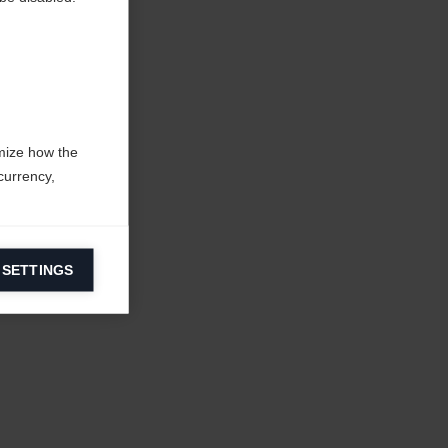
mize how the
currency,
 SETTINGS
information on
ers to display
 grant