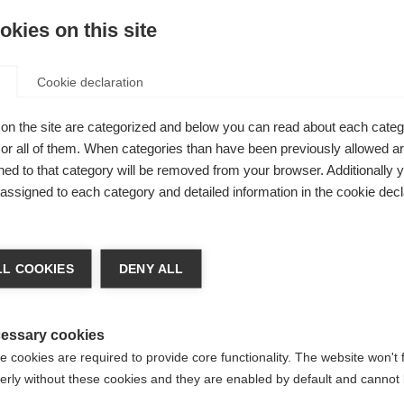
kies on this site
Cookie declaration
Kup lokalnie
on the site are categorized and below you can read about each categ
yl. Została
r all of them. When categories than have been previously allowed are
i posiada
ed to that category will be removed from your browser. Additionally 
s assigned to each category and detailed information in the cookie decl
ń język
L COOKIES
DENY ALL
y jest dla Ciebie inny język. Czy chcesz zostać przekierowany 
United States (English)
?
essary cookies
 cookies are required to provide core functionality. The website won't 
erly without these cookies and they are enabled by default and cannot 
Tak, chciałbym zostać przekierowany