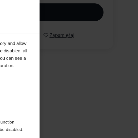
Dodaj do koszyka
Porównaj
Zapamiętaj
ory and allow
 disabled, all
you can see a
aration.
do
function
be disabled.