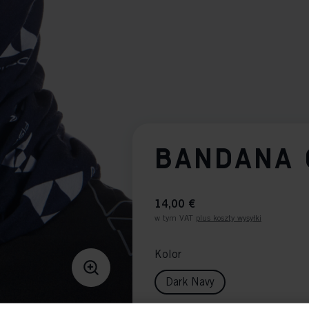
BANDANA 
14,00 €
w tym VAT
plus koszty wysyłki
Kolor
Dark Navy