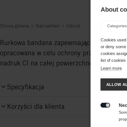
About coo
Strona główna
Narciarstwo
Odzież
Categories
Cookies used 
Rurkowa bandana zapewniająca wygodę i st
or deny some o
opracowana w celu ochrony przed wiatrem 
cookies assign
list of cookie
nadruk CI na całej powierzchni.
Learn more
Zmie
ALLOW AL
Specyfikacja
Zalecan
Numer produktu
sklepu
Korzyści dla klienta
Nec
G36223

Some
prop
Tkanina