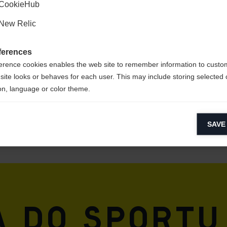
CookieHub
New Relic
ferences
erence cookies enables the web site to remember information to custo
site looks or behaves for each user. This may include storing selected 
on, language or color theme.
lytical cookies
SAVE
ytical cookies help us improve our website by collecting and reporting 
usage.
keting cookies
eting cookies are used to track visitors across websites to allow publish
vant and engaging advertisements. By enabling marketing cookies, you
ission for personalized advertising across various platforms.
 do sportu 
Meta Pixel