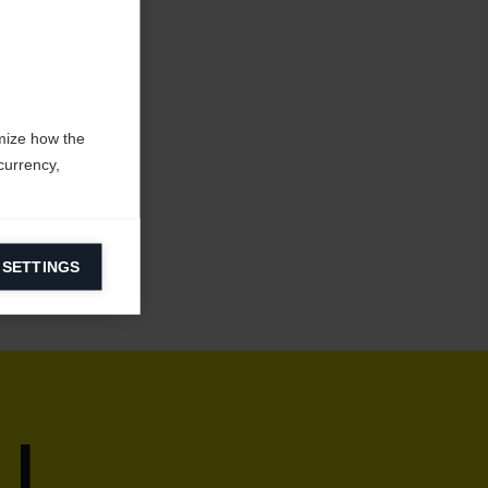
mize how the
currency,
 SETTINGS
information on
ers to display
 grant
i