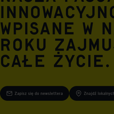
innowacyjn
wpisane w n
roku zajmu
całe życie.
Zapisz się do newslettera
Znajdź lokalnyc