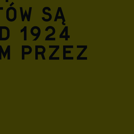
tów są
d 1924
m przez