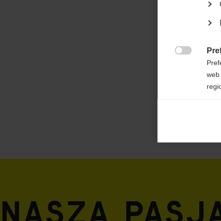
100% POLYESTER - microlite
Pre

Pref
web 
regi
Ana

Anal
its 
Mar

Mark
rele
perm
Nasza pasja