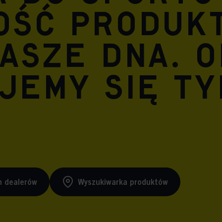
ość produk
asze DNA. O
jemy się ty
h dealerów
Wyszukiwarka produktów