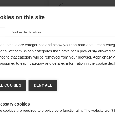
kies on this site
Conf
Cookie declaration
alità di
on the site are categorized and below you can read about each categ
mpegnative!
r all of them. When categories than have been previously allowed are
uciture e
ed to that category will be removed from your browser. Additionally 
s assigned to each category and detailed information in the cookie decl
a calda
garantiscono
ia lingua
L COOKIES
DENY ALL
 consigliata un'altra lingua. Vuoi essere reindirizzato al negozi
gte Staaten (Englisch)
?
essary cookies
 cookies are required to provide core functionality. The website won't 