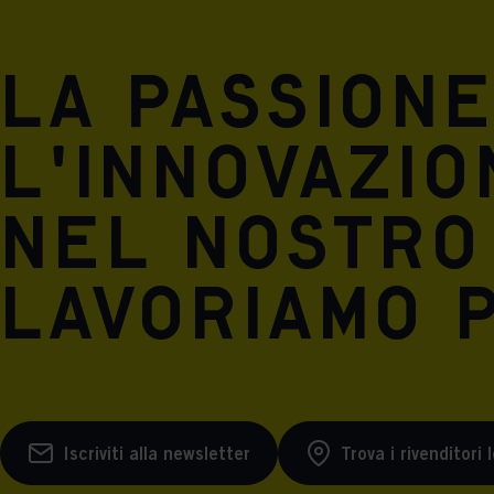
La passione
l'innovazio
nel nostro 
lavoriamo p
Iscriviti alla newsletter
Trova i rivenditori l