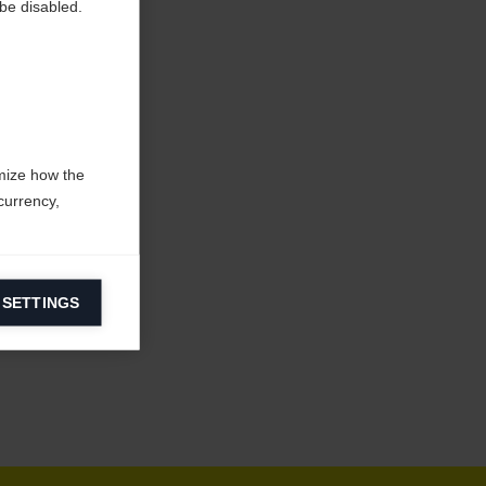
be disabled.
mize how the
currency,
 SETTINGS
information on
ers to display
 grant