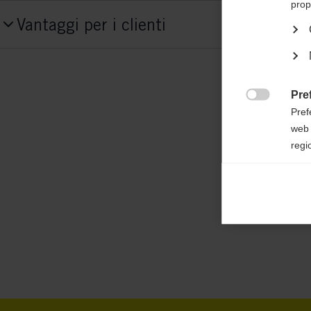
prop
Numero del prodotto
Vantaggi per i clienti
G70325
Funzionalità
Traspirante,
elastico,
giacca foderata,
Faci
Pre

idrorepellente,
isolante termico
Pref
web 
Tessuto
regi
55 % POLYESTER / 45% POLYESTER RE
Ana

Anal
its 
Mar

Mark
rele
perm