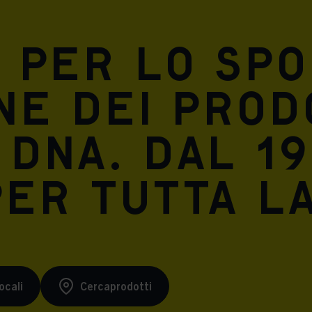
Meta Pixel
 per lo spo
ne dei prod
DNA. Dal 19
er tutta la
ocali
Cercaprodotti