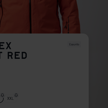
SEX
Esaurito
T RED
XXL