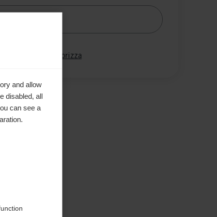
Avvisami
ronta
Memorizza
ory and allow
 disabled, all
you can see a
aration.
o
function