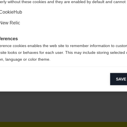
erly without these cookies and they are enabled by default and cannot 
Sì, desidero essere reindirizzato
CookieHub
New Relic
le da pulire,
ferences
erence cookies enables the web site to remember information to custo
site looks or behaves for each user. This may include storing selected 
on, language or color theme.
CYCLED
lytical cookies
SAVE
ytical cookies help us improve our website by collecting and reporting 
usage.
keting cookies
eting cookies are used to track visitors across websites to allow publish
vant and engaging advertisements. By enabling marketing cookies, you
ission for personalized advertising across various platforms.