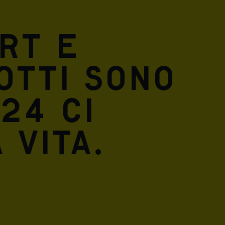
rt e
otti sono
24 ci
 vita.