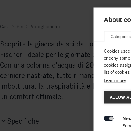
About coo
Casa
Sci
Abbigliamento
Categories
Scoprite la giacca da sci da uomo di alta qu
Cookies used 
Fischer, ideale per le giornate di sci più i
or deny some o
Con una colonna d'acqua di 20.000 mm, c
cookies assign
list of cookie
cerniere nastrate, tutto rimane asciutto. L
Learn more
imbottitura, la traspirabilità e l'elasticità 
Camb
un comfort ottimale.
ALLOW AL
Ti viene
Vereini
Nec
Specifiche

Some