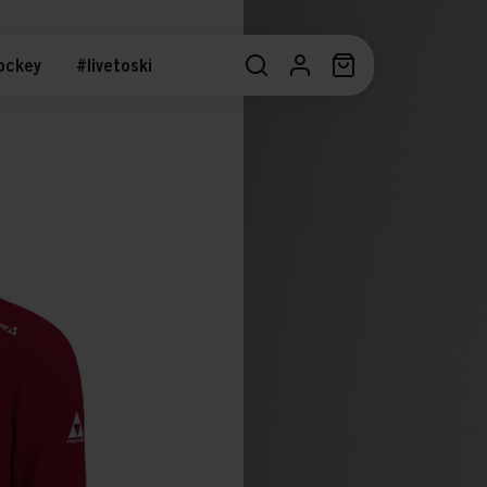
ockey
#livetoski