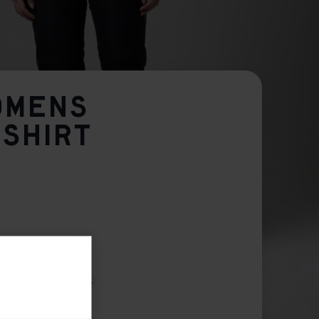
OMENS
 SHIRT
42
44
46