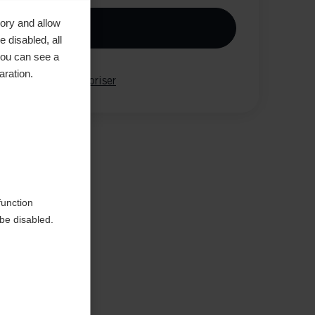
ory and allow
jouter au panier
 disabled, all
you can see a
aration.
parer
Mémoriser
tique
function
be disabled.