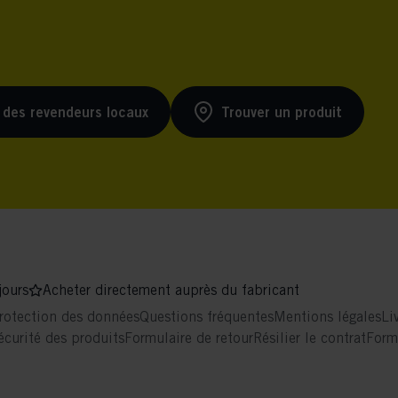
 des revendeurs locaux
Trouver un produit
jours
Acheter directement auprès du fabricant
rotection des données
Questions fréquentes
Mentions légales
Li
écurité des produits
Formulaire de retour
Résilier le contrat
Form