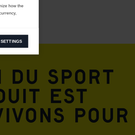
mize how the
currency,
 SETTINGS
information on
n du sport
ers to display
 grant
duit est
vivons pour