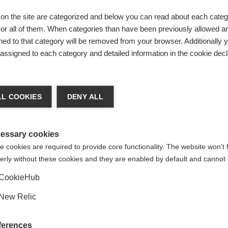
on the site are categorized and below you can read about each categ
A
r all of them. When categories than have been previously allowed are
ed to that category will be removed from your browser. Additionally 
s assigned to each category and detailed information in the cookie decl
Com
ger de langue
L COOKIES
DENY ALL
re langue t'est recommandée. Veux-tu être redirigé vers la bou
States (English)
?
essary cookies
 cookies are required to provide core functionality. The website won't 
erly without these cookies and they are enabled by default and cannot 
Oui, je souhaite être redirigé(e)
CookieHub
New Relic
ferences