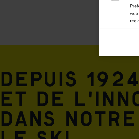

Pref
web 
regi
Ana

Anal
its 
Mar
Depuis 1924

Mark
rele
perm
et de l'inn
dans notre