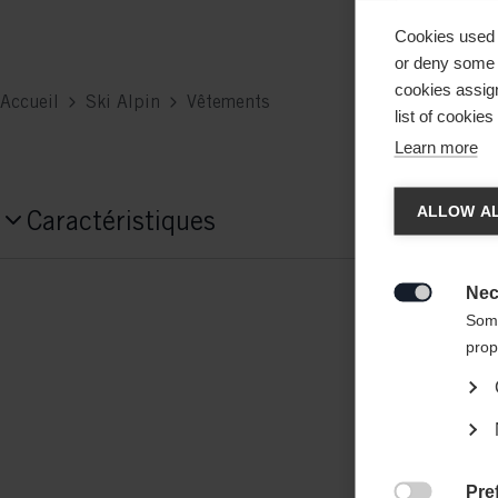
Cookies used 
or deny some o
cookies assign
Accueil
Ski Alpin
Vêtements
list of cookie
Learn more
Chan
ALLOW AL
Caractéristiques
Une aut
Numéro de produit
United 
Nec
G77725

Some
prop
Tissu
86% POLYESTER / 14% SPANDEX
Pre