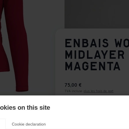
ENBAIS W
MIDLAYER
MAGENTA
75,00 €
TVA incluse
plus les frais de port
Taille du vêtement Femmes
kies on this site
34
36
38
40
Cookie declaration