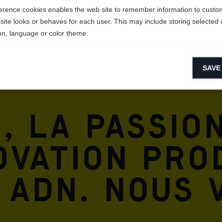
erence cookies enables the web site to remember information to custo
site looks or behaves for each user. This may include storing selected 
on, language or color theme.
lytical cookies
SAVE
ytical cookies help us improve our website by collecting and reporting 
usage.
keting cookies
, la passio
eting cookies are used to track visitors across websites to allow publish
vant and engaging advertisements. By enabling marketing cookies, you
ission for personalized advertising across various platforms.
ovation pro
Meta Pixel
 ADN. Nous 