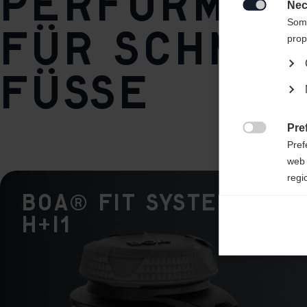
Performan
Vereini
Nec

Innenschuh
Some
für schmal
RC4 Vacuum Fit +Plus D3O® ws
prop
Füße
Pre

Pref
web 
regi
BOA® Fit System -
Ana
H+i1

Anal
its 
Mar

Mark