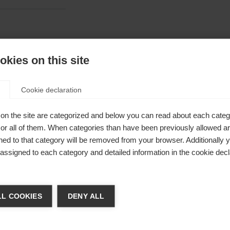
kies on this site
Cookie declaration
on the site are categorized and below you can read about each categ
r all of them. When categories than have been previously allowed are
ed to that category will be removed from your browser. Additionally 
s assigned to each category and detailed information in the cookie decl
chshop wechseln
L COOKIES
DENY ALL
 für Sie ein anderer Sprachshop empfohlen. Möchten Sie in d