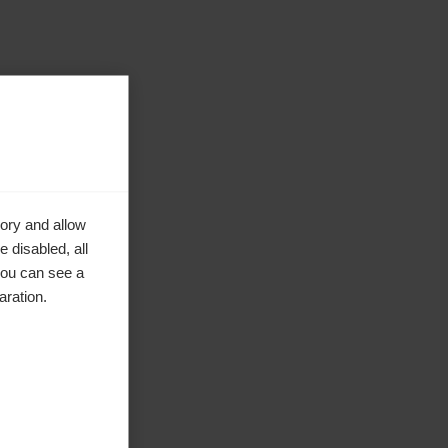
ory and allow
 disabled, all
you can see a
aration.
en