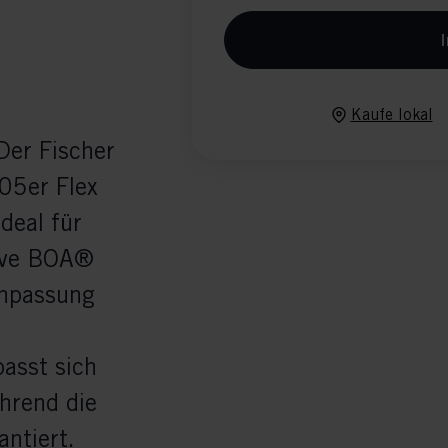
I
Kaufe lokal
Der Fischer
05er Flex
deal für
tive BOA®
Anpassung
asst sich
ährend die
ntiert.