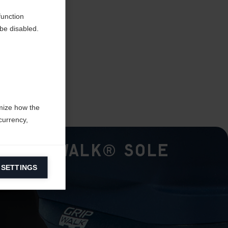
function
be disabled.
mize how the
currency,
GripWalk® Sole
 SETTINGS
information on
ers to display