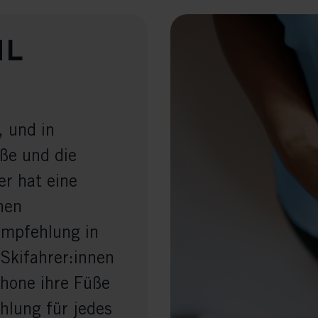
hl
 und in
ße und die
er hat eine
nen
empfehlung in
 Skifahrer:innen
hone ihre Füße
hlung für jedes