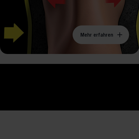
vant and engaging advertisements. By enabling marketing cookies, you
ission for personalized advertising across various platforms.
Meta Pixel
Mehr erfahren