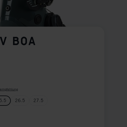
LV BOA
empfehlung
5.5
26.5
27.5