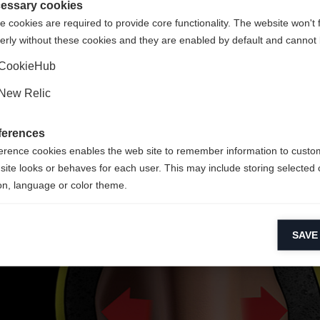
ce
gte Staaten (Englisch)
Shop umgeleitet werden?
essary cookies
 cookies are required to provide core functionality. The website won't 
e
erly without these cookies and they are enabled by default and cannot 
Ja, ich möchte umgeleitet werden
CookieHub
New Relic
ferences
erence cookies enables the web site to remember information to custo
site looks or behaves for each user. This may include storing selected 
on, language or color theme.
VACUUM
lytical cookies
SAVE
ytical cookies help us improve our website by collecting and reporting 
usage.
keting cookies
eting cookies are used to track visitors across websites to allow publish