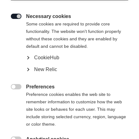
Necessary cookies

Some cookies are required to provide core
INSULATION VEST -
Nicht lagernd
functionality. The website won't function properly
without these cookies and they are enabled by
IDRE
default and cannot be disabled.
CookieHub
109,00 €
55,00 €
inkl. MwSt.
inkl. Versand
New Relic
Bekleidungsgröße Unisex
Preferences

Preference cookies enables the web site to
XS
S
M
L
XL
XXL
remember information to customize how the web
site looks or behaves for each user. This may
include storing selected currency, region, language
Benachrichtige mich
or color theme.