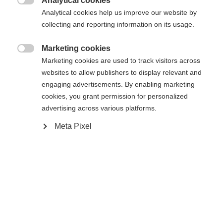
Analytical cookies

Vergleichen
Analytical cookies help us improve our website by
Kaufe lokal
Merken
collecting and reporting information on its usage.
Marketing cookies

Marketing cookies are used to track visitors across
websites to allow publishers to display relevant and
engaging advertisements. By enabling marketing
Startseite
Langlauf
Outlet
cookies, you grant permission for personalized
advertising across various platforms.
Die wattierte Weste "IDRE" ist das perfekte Modell
für Sport und Freizeit. Optisch wirkt sie wie eine
Meta Pixel
Freizeitjacke hat aber viele funktionalle Details
integriert wie zum Beispiel reflektierende
Elemente und elastische Einsätze seitlich. Dazu
Sprachshop wechseln
überzeugt sie mit einem hervorragenden
Preis/Leistungsverhältnis.
Es wird für Sie ein anderer Sprachshop empfohlen.
Vereinigte Staaten (Englisch)
Möchten Sie in den
Shop