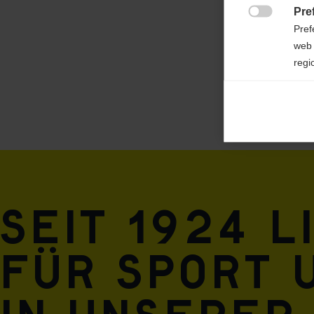
Pre

Pref
web 
regi
Ana

Anal
its 
Mar

Mark
rele
Seit 1924 l
perm
für Sport 