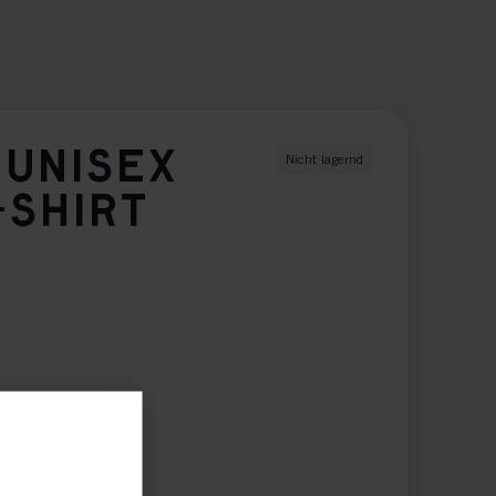
 UNISEX
Nicht lagernd
-SHIRT