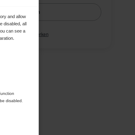
nachrichtige mich
ory and allow
 disabled, all
you can see a
gleichen
Merken
aration.
en
function
be disabled.