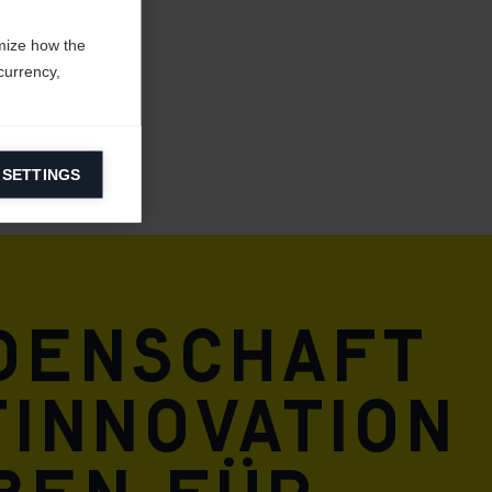
mize how the
currency,
 SETTINGS
information on
ers to display
 grant
idenschaft
innovation