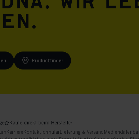
 DNA. Wir l
ren.
den
Productfinder
ge
Kaufe direkt beim Hersteller
sum
Karriere
Kontaktformular
Lieferung & Versand
Mediendatenba