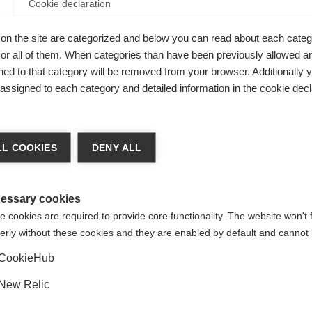
Cookie declaration
Be
on the site are categorized and below you can read about each categ
r all of them. When categories than have been previously allowed are
ed to that category will be removed from your browser. Additionally 
Ver
s assigned to each category and detailed information in the cookie decl
chshop wechseln
L COOKIES
DENY ALL
 für Sie ein anderer Sprachshop empfohlen. Möchten Sie in d
gte Staaten (Englisch)
Shop umgeleitet werden?
essary cookies
 cookies are required to provide core functionality. The website won't 
erly without these cookies and they are enabled by default and cannot 
Ja, ich möchte umgeleitet werden
%
CookieHub
ASTANE
New Relic