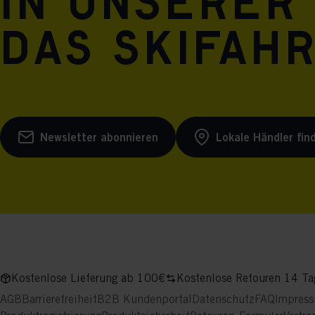
in unserer
das Skifah
Newsletter abonnieren
Lokale Händler fin
Kostenlose Lieferung ab 100€
Kostenlose Retouren 14 Ta
AGB
Barrierefreiheit
B2B Kundenportal
Datenschutz
FAQ
Impres