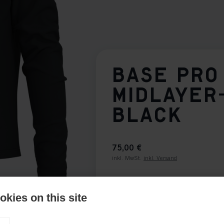
BASE PRO
MIDLAYER
BLACK
75,00 €
inkl. MwSt.
inkl. Versand
Bekleidungsgröße Unisex
kies on this site
S
M
L
XL
XXL