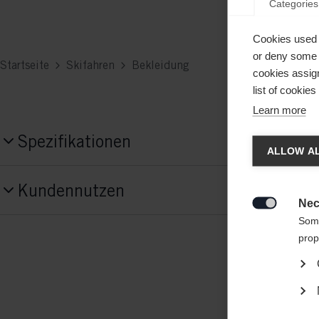
Categories
Cookies used 
or deny some o
Startseite
Skifahren
Bekleidung
cookies assign
list of cookie
Learn more
Spra
Spezifikationen
ALLOW AL
Produktnummer
Es wird
Kundennutzen
G74524
Vereini
Nec

Some
Material
prop
outer/main fabric: 86% POLYESTER / 14
ELASTANE ,
86% POLYESTER / 14% EL