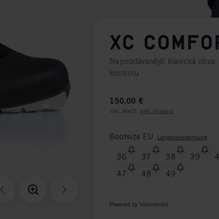
XC COMFO
Nejprodávanější klasická obuv,
kontrolu
150,00 €
inkl. MwSt.
inkl. Versand
Bootsize EU
Längenempfehlung
36
37
38
39
47
48
49
Powered by Volumental