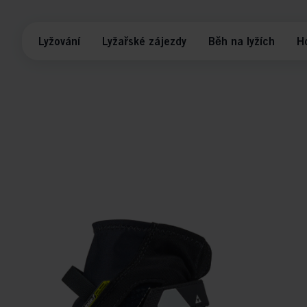
Lyžování
Lyžařské zájezdy
Běh na lyžích
H