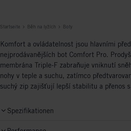
Startseite
Běh na lyžích
Boty
Komfort a ovládatelnost jsou hlavními pře
nejprodávanějších bot Comfort Pro. Prody
membrána Triple-F zabraňuje vniknutí sně
nohy v teple a suchu, zatímco předtvarova
suchý zip zajišťují lepší stabilitu a přenos sí
Spezifikationen
Produktnummer
Performance