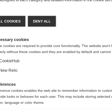
í
chshop wechseln
L COOKIES
DENY ALL
 für Sie ein anderer Sprachshop empfohlen. Möchten Sie in d
States (English)
Shop umgeleitet werden?
essary cookies
 cookies are required to provide core functionality. The website won't 
erly without these cookies and they are enabled by default and cannot 
Ja, ich möchte umgeleitet werden
CookieHub
New Relic
Injected Exterior
Heel Cap
ferences
erence cookies enables the web site to remember information to custo
site looks or behaves for each user. This may include storing selected 
on, language or color theme.