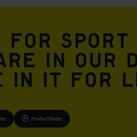
n for sport
are in our 
 in it for l
den
Productfinder