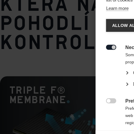
která nabíz
Learn more
pohodlí a
Spra
ALLOW AL
kontrolu
Es wird
United 
Nec

Some
prop
TRIPLE F®
Membrane
Pre

Pref
web 
regi