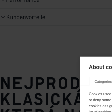
S20723V
Activitiy
Style
Kundenvorteile
Výkon/aktivní
Classic
Fit Concept
Comfort Fit
Sole Flex
soft
About coo
Sole
Nejprodáva
TURNAMIC® Performance
Categories
klasická o
Cookies used 
or deny some o
cookies assign
list of cookie