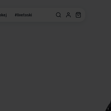
okej
#livetoski