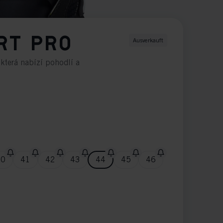
RT PRO
Ausverkauft
 která nabízí pohodlí a
40
41
42
43
44
45
46