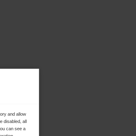
ory and allow
 disabled, all
you can see a
aration.