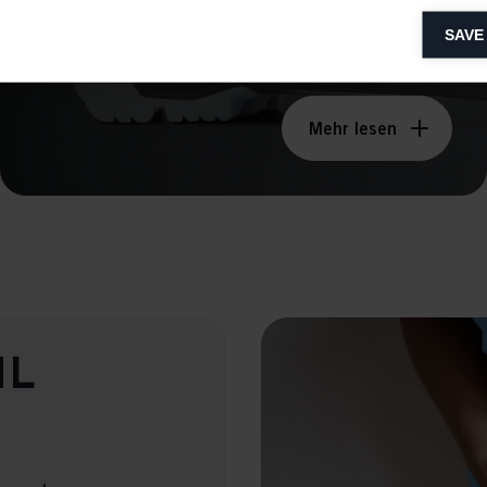
lytical cookies
SAVE
ytical cookies help us improve our website by collecting and reporting 
usage.
keting cookies
Mehr lesen
eting cookies are used to track visitors across websites to allow publish
vant and engaging advertisements. By enabling marketing cookies, you
ission for personalized advertising across various platforms.
Meta Pixel
hl