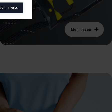
 SETTINGS
information on
Mehr lesen
ers to display
 grant