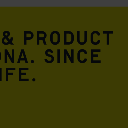
 & product
DNA. Since
ife.