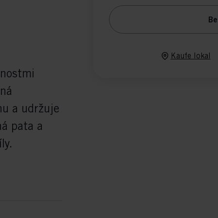
Be
Kaufe lokal
dnostmi
šná
hu a udržuje
ná pata a
ly.