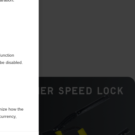
en
function
be disabled.
Fischer Speed Lock
mize how the
currency,