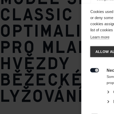
Classic
Cookies used 
or deny some o
optimalizo
cookies assign
list of cookie
Learn more
pro mladé
Spra
ALLOW AL
hvězdy
Es wird
United 
Nec
běžeckého

Some
prop
lyžování