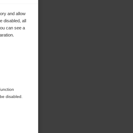
ory and allow
 disabled, all
you can see a
aration.
en
function
be disabled.