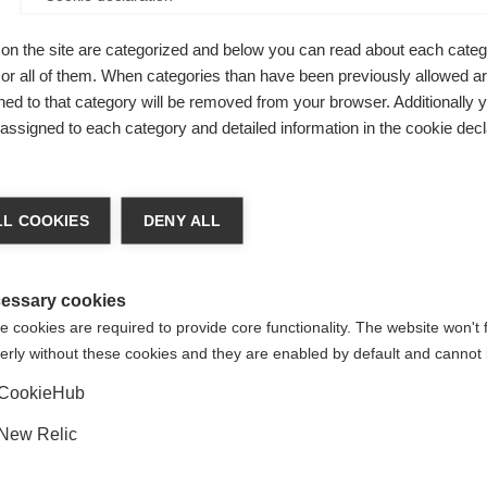
on the site are categorized and below you can read about each categ
r all of them. When categories than have been previously allowed are
vaný
ed to that category will be removed from your browser. Additionally 
s assigned to each category and detailed information in the cookie decl
chshop wechseln
L COOKIES
DENY ALL
 für Sie ein anderer Sprachshop empfohlen. Möchten Sie in d
States (English)
Shop umgeleitet werden?
essary cookies
 cookies are required to provide core functionality. The website won't 
erly without these cookies and they are enabled by default and cannot 
Ja, ich möchte umgeleitet werden
CookieHub
New Relic