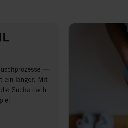
hl
auschprozesse —
 ein langer. Mit
 die Suche nach
iel.