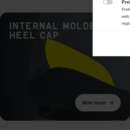
Pre

Pref
web 
Internal Molded
regi
Heel Cap
Ana

Anal
its 
Mar

Mark
rele
perm
Mehr lesen