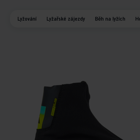
Lyžování
Lyžařské zájezdy
Běh na lyžích
H