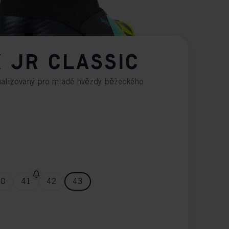
 JR CLASSIC
alizovaný pro mladé hvězdy běžeckého
40
41
42
43