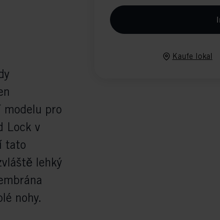
I
Kaufe lokal
dy
en
ží modelu pro
d Lock v
í tato
zvláště lehký
 membrána
plé nohy.