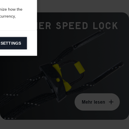
mize how the
currency,
Fischer Speed Lock
 SETTINGS
information on
ers to display
 grant
Mehr lesen