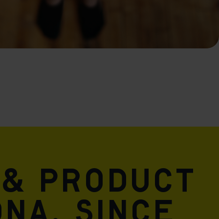
 & product
DNA. Since