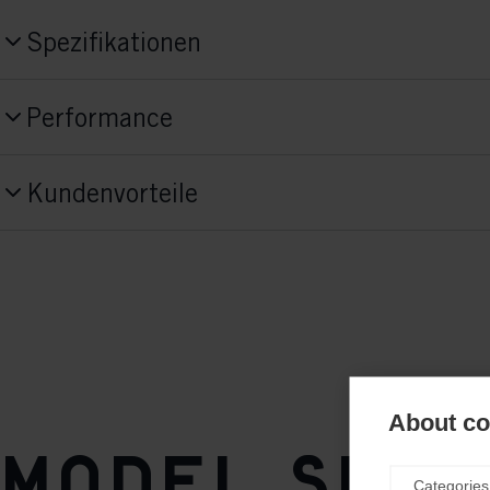
Spezifikationen
Produktnummer
Performance
S40225
Activitiy
Style
Kundenvorteile
Závod
Classic
Fit Concept
Junior Fit
Sole Flex
soft
About coo
Sole
Model Spe
TURNAMIC® Race Classic
Categories