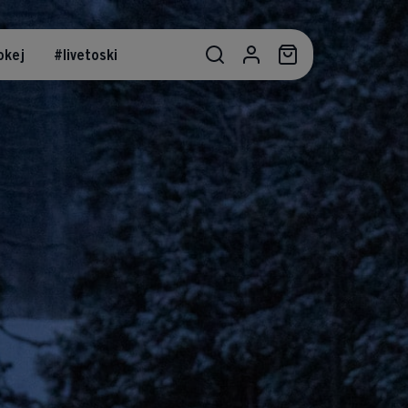
okej
#livetoski