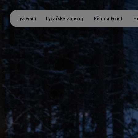
Lyžování
Lyžařské zájezdy
Běh na lyžích
H