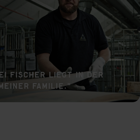
 grant
ei Fischer liegt in der
 meiner Familie."