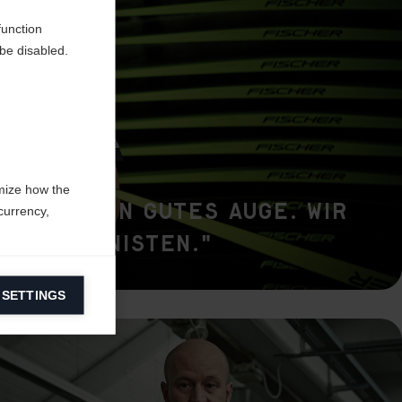
function
be disabled.
mize how the
t hier ein gutes Auge. Wir
currency,
erfektionisten."
 SETTINGS
information on
ers to display