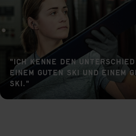
rele
perm
"Ich kenne den Unterschied
einem guten Ski und einem 
Ski."