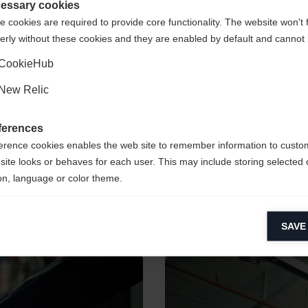
States (English)
Shop umgeleitet werden?
essary cookies
 cookies are required to provide core functionality. The website won't 
erly without these cookies and they are enabled by default and cannot 
Ja, ich möchte umgeleitet werden
CookieHub
New Relic
 stolz auf
ferences
ines der
erence cookies enables the web site to remember information to custo
onders
"Man brauch
site looks or behaves for each user. This may include storing selected 
on, language or color theme.
sind alle P
lytical cookies
SAVE
ytical cookies help us improve our website by collecting and reporting 
usage.
keting cookies
eting cookies are used to track visitors across websites to allow publish