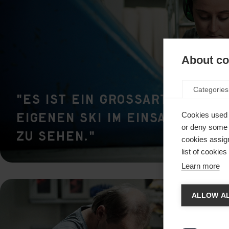
About coo
Categories
"Es ist ein grossartiges Ge
eigenen Ski im Einsatz bei 
Cookies used 
or deny some o
zu sehen."
cookies assign
list of cookie
Learn more
Spra
ALLOW AL
Es wird