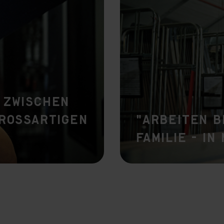
vant and engaging advertisements. By enabling marketing cookies, you
ission for personalized advertising across various platforms.
Meta Pixel
 zwischen
grossartigen
"Arbeiten b
Familie - in