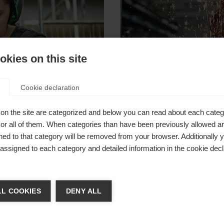
kies on this site
Cookie declaration
fühl, die
"Ohne eine 
den Athleten
klaren Ver
on the site are categorized and below you can read about each categ
r all of them. When categories than have been previously allowed are
nicht mache
ed to that category will be removed from your browser. Additionally 
s assigned to each category and detailed information in the cookie decl
chshop wechseln
L COOKIES
DENY ALL
 für Sie ein anderer Sprachshop empfohlen. Möchten Sie in d