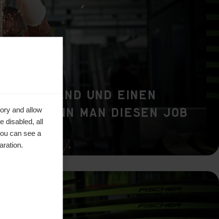
ruhige Hand und einen
stand kann man diesen Job
ory and allow
 disabled, all
n."
you can see a
aration.
en