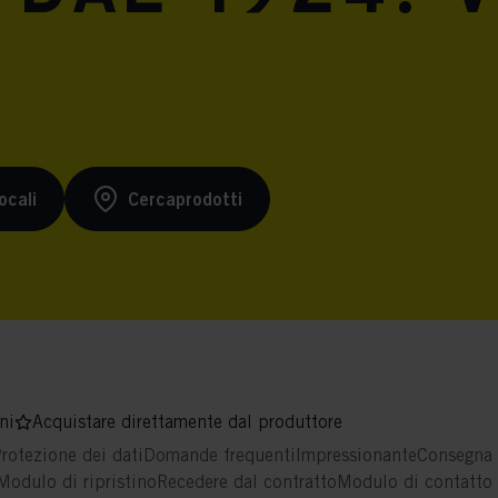
ocali
Cercaprodotti
ni
Acquistare direttamente dal produttore
rotezione dei dati
Domande frequenti
Impressionante
Consegna 
Modulo di ripristino
Recedere dal contratto
Modulo di contatto 