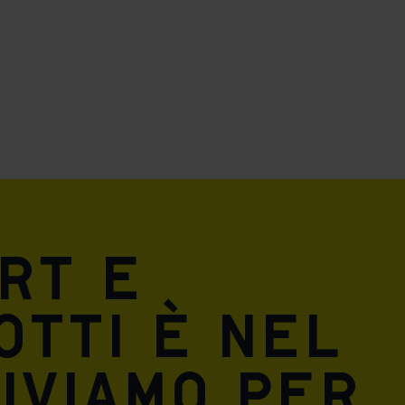
ers to display
 grant
rt e
otti è nel
iviamo per