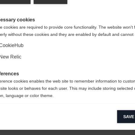
ono ampio
 für Sie ein anderer Sprachshop empfohlen. Möchten Sie in d
ente rapporto
gte Staaten (Englisch)
Shop umgeleitet werden?
essary cookies
 cookies are required to provide core functionality. The website won't 
erly without these cookies and they are enabled by default and cannot 
Ja, ich möchte umgeleitet werden
CookieHub
New Relic
ferences
erence cookies enables the web site to remember information to custo
site looks or behaves for each user. This may include storing selected 
on, language or color theme.
tz: 92%
lytical cookies
100%
SAVE
ytical cookies help us improve our website by collecting and reporting 
usage.