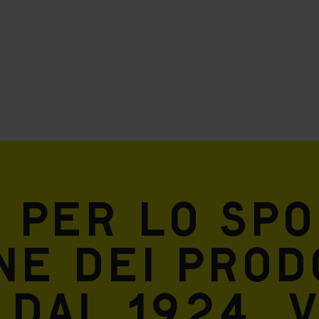
keting cookies
eting cookies are used to track visitors across websites to allow publish
vant and engaging advertisements. By enabling marketing cookies, you
ission for personalized advertising across various platforms.
Meta Pixel
 per lo spo
ne dei prod
dal 1924. V