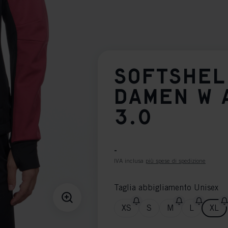
SOFTSHEL
DAMEN W 
3.0
-
IVA inclusa
più spese di spedizione
Taglia abbigliamento Unisex
XS
S
M
L
XL