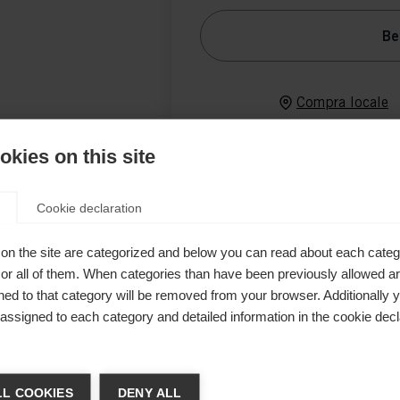
Be
Compra locale
nna è adatta
kies on this site
a sopra una
ne il corpo
Cookie declaration
te, a
on the site are categorized and below you can read about each categ
antivento sul
r all of them. When categories than have been previously allowed are
giore
ed to that category will be removed from your browser. Additionally 
s assigned to each category and detailed information in the cookie decl
p frontale a
 un garage
chshop wechseln
Due tasche
L COOKIES
DENY ALL