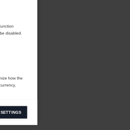
en
function
be disabled.
mize how the
currency,
 SETTINGS
information on