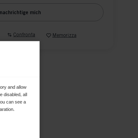
nachrichtige mich
Confronta
Memorizza
ory and allow
 disabled, all
you can see a
aration.