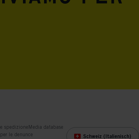
e spedizione
Media database
per le denunce
Schweiz (Italienisch)