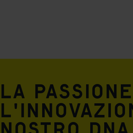
Mar

Mark
rele
perm
La passione
l'innovazio
nostro DNA 