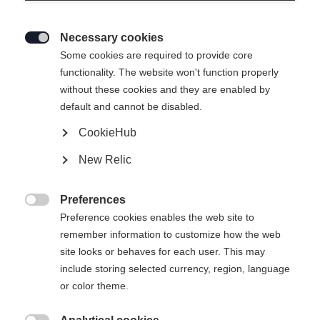
3066 Stettlen
Necessary cookies
Svizzera

Some cookies are required to provide core
functionality. The website won't function properly
without these cookies and they are enabled by
Ti preghiamo di stampare il modulo di reso che
default and cannot be disabled.
trovi a questo
link
, compilarlo e allegarlo al tuo
CookieHub
pacco.
New Relic
Preferences
Requisiti per il reso:

Preference cookies enables the web site to
remember information to customize how the web
site looks or behaves for each user. This may
Gli articoli devono essere non indossati, non
include storing selected currency, region, language
utilizzati e integri e devono essere restituiti
or color theme.
completi di etichette originali e imballaggio