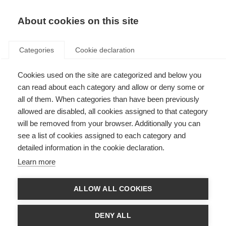
About cookies on this site
Categories
Cookie declaration
Cookies used on the site are categorized and below you
Informazioni sui resi
can read about each category and allow or deny some or
Fischer Sports –
all of them. When categories than have been previously
allowed are disabled, all cookies assigned to that category
Svizzera
will be removed from your browser. Additionally you can
see a list of cookies assigned to each category and
Desideri restituire il tuo ordine? Ti preghiamo di
detailed information in the cookie declaration.
Learn more
rispedire il pacco entro 14 giorni dalla ricezione
della consegna al seguente indirizzo:
ALLOW ALL COOKIES
Fischer Sports GmbH Distribuzione Svizzera
DENY ALL
Bernapark 17