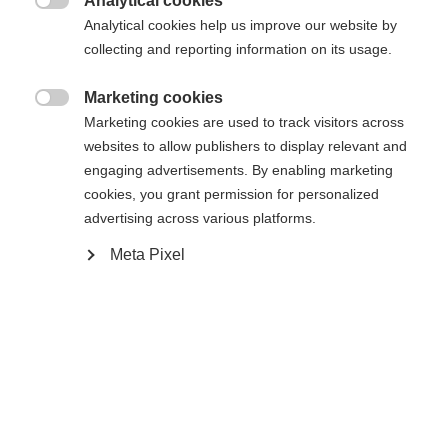
originale.
Analytical cookies

Analytical cookies help us improve our website by
collecting and reporting information on its usage.
Gli sci con attacchi montati sono esclusi dal
reso.
Marketing cookies

Marketing cookies are used to track visitors across
websites to allow publishers to display relevant and
Ci riserviamo il diritto di rifiutare articoli che
engaging advertisements. By enabling marketing
non soddisfano questi requisiti.
cookies, you grant permission for personalized
advertising across various platforms.
Sprachshop wechseln
Meta Pixel
Per la spedizione del tuo reso puoi scegliere il
corriere che preferisci. Ti preghiamo di notare
Es wird für Sie ein anderer Sprachshop empfohlen.
Vereinigte Staaten (Englisch)
Möchten Sie in den
Shop
che le spese di spedizione non sono a nostro
umgeleitet werden?
carico. Maggiori informazioni sulle condizioni di
reso di Fischer Sports sono disponibili
Ja, ich möchte umgeleitet werden
nelle
FAQ
.