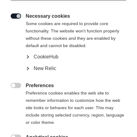
Necessary cookies

Some cookies are required to provide core
INSULATION SKIRT - IDRE
functionality. The website won't function properly
without these cookies and they are enabled by
default and cannot be disabled.
-
IVA inclusa
più spese di spedizione
CookieHub
New Relic
Taglia abbigliamento Unisex
Preferences
XS
S
M
L
XL

Preference cookies enables the web site to
remember information to customize how the web
site looks or behaves for each user. This may
Aggiungi al carrello
include storing selected currency, region, language
or color theme.
Confronta
Compra locale
Memorizza