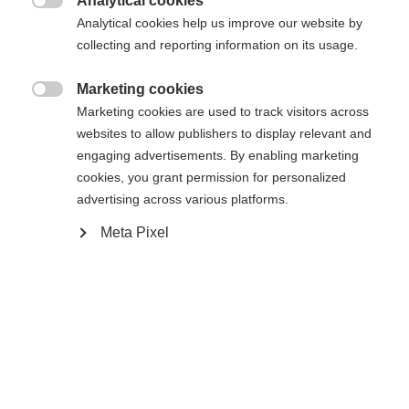
Analytical cookies

Analytical cookies help us improve our website by
collecting and reporting information on its usage.
Marketing cookies

Marketing cookies are used to track visitors across
Casa
Sci di fondo
Uscita
websites to allow publishers to display relevant and
engaging advertisements. By enabling marketing
La gonna imbottita da donna "IDRE" convince per
cookies, you grant permission for personalized
la sua vestibilità e funzionalità. È dotata di una
advertising across various platforms.
fascia in vita con bottone a pressione e di ulteriori
Meta Pixel
inserti elasticizzati per il massimo comfort. La
gonna può essere facilmente indossata come capo
riscaldante sopra i pantaloni da fondo e può essere
indossata comodamente anche con piccole cerniere
Sprachshop wechseln
laterali per aumentare la libertà di movimento.
Offre inoltre un eccellente rapporto qualità-prezzo.
Es wird für Sie ein anderer Sprachshop empfohlen.