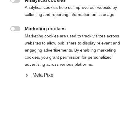
Analytical cookies

Analytical cookies help us improve our website by
collecting and reporting information on its usage.
Marketing cookies

Marketing cookies are used to track visitors across
Casa
Sci di fondo
Uscita
websites to allow publishers to display relevant and
engaging advertisements. By enabling marketing
Il gilet imbottito da donna IDRE è il modello
cookies, you grant permission for personalized
perfetto per lo sport e il tempo libero. Ha l'aspetto
advertising across various platforms.
di una giacca per il tempo libero, ma ha molti
Meta Pixel
dettagli funzionali integrati, come gli elementi
riflettenti e gli inserti elasticizzati sui lati. Inoltre,
convince per l'eccellente rapporto
prezzo/prestazioni e, soprattutto, per la perfetta
Sprachshop wechseln
vestibilità femminile!
Es wird für Sie ein anderer Sprachshop empfohlen.
Vereinigte Staaten (Englisch)
Möchten Sie in den
Shop