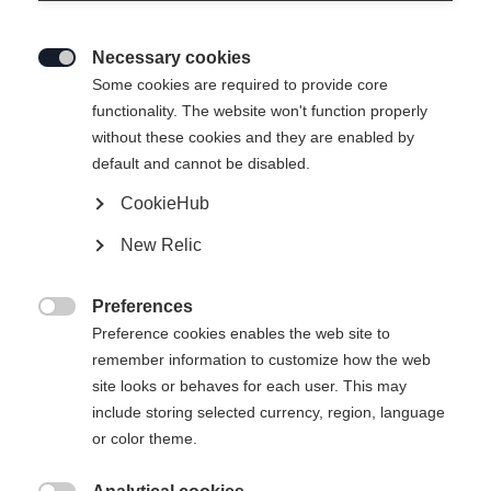
Necessary cookies

Some cookies are required to provide core
IDRE INSULATION VEST
functionality. The website won't function properly
without these cookies and they are enabled by
default and cannot be disabled.
-
IVA inclusa
più spese di spedizione
CookieHub
New Relic
Taglia abbigliamento Unisex
Preferences
XS
S
M
L
XL

Preference cookies enables the web site to
remember information to customize how the web
site looks or behaves for each user. This may
Aggiungi al carrello
include storing selected currency, region, language
or color theme.
Confronta
Memorizza