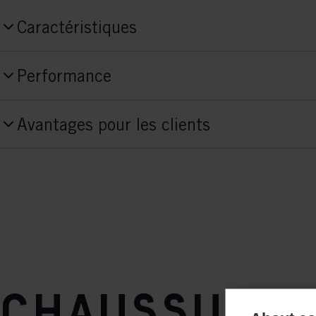
Caractéristiques
Numéro de produit
Performance
S21625
Activité
Style
Avantages pour les clients
Performance/Active
Classic
Concept Fit
Comfort Fit
Flex de semelle
soft
Semelle
Chaussure 
TURNAMIC® Touring