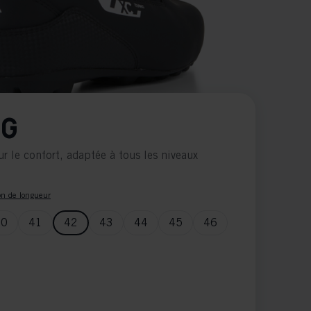
NG
r le confort, adaptée à tous les niveaux
n de longueur
40
41
42
43
44
45
46