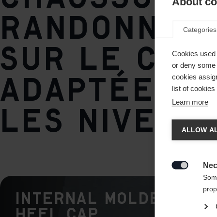
About coo
randonnée
Poids par pièce
Categories
420g
sur le con
Cookies used 
or deny some o
adaptée à 
cookies assign
list of cookie
Learn more
les niveau
Chan
ALLOW AL
Une aut
United 
Nec

Some
prop
Internal Molded
Heel Cap