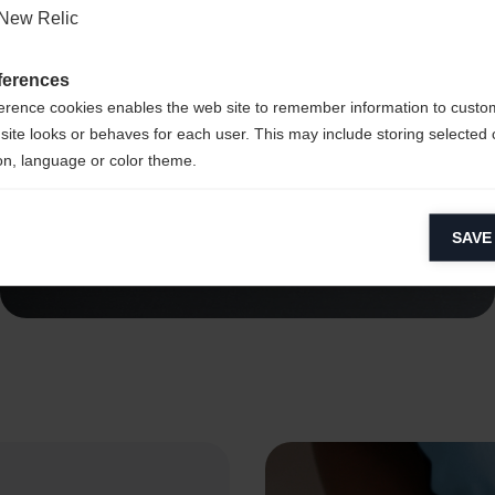
New Relic
ferences
erence cookies enables the web site to remember information to custo
site looks or behaves for each user. This may include storing selected 
on, language or color theme.
lytical cookies
SAVE
ytical cookies help us improve our website by collecting and reporting 
En savoir plus
usage.
keting cookies
eting cookies are used to track visitors across websites to allow publish
vant and engaging advertisements. By enabling marketing cookies, you
ission for personalized advertising across various platforms.
Meta Pixel