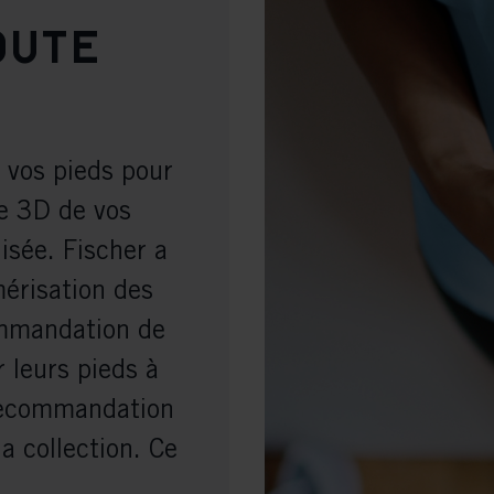
oute
e vos pieds pour
e 3D de vos
sée. Fischer a
mérisation des
ommandation de
r leurs pieds à
 recommandation
a collection. Ce