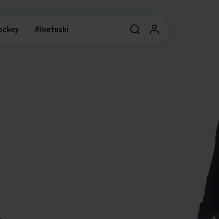
ockey
#livetoski