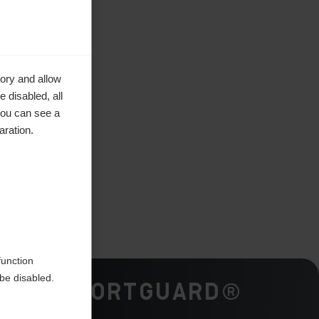
ory and allow
 disabled, all
you can see a
aration.
tique
function
be disabled.
ComfortGuard®