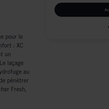
Ac
ue pour le
nfort : XC
nt un
 Le laçage
hydrofuge au
 de pénétrer
cher Fresh,