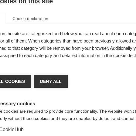
kies on this site
 axée
Cookie declaration
fort,
on the site are categorized and below you can read about each categ
r all of them. When categories than have been previously allowed are
tous
ed to that category will be removed from your browser. Additionally 
s assigned to each category and detailed information in the cookie decl
x
ger de langue
L COOKIES
DENY ALL
re langue t'est recommandée. Veux-tu être redirigé vers la bou
States (English)
?
essary cookies
 cookies are required to provide core functionality. The website won't 
erly without these cookies and they are enabled by default and cannot 
Oui, je souhaite être redirigé(e)
Gaiter Ring
CookieHub