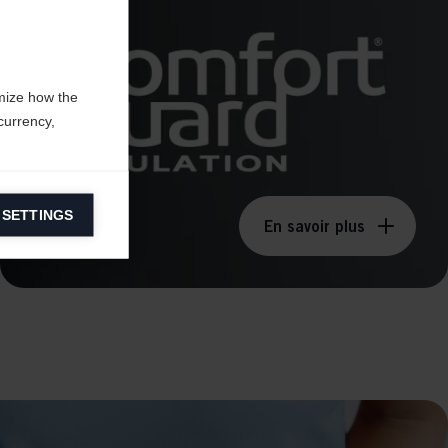
mize how the
currency,
 SETTINGS
information on
En savoir plus
ers to display
 grant