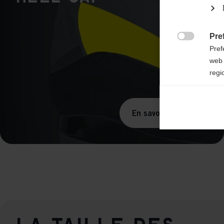
Pre

Pref
web 
regi
Ana

Anal
En savoir plus
its 
Mar

Mark
rele
perm