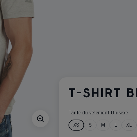
T-SHIRT B
Taille du vêtement Unisexe
XS
S
M
L
XL