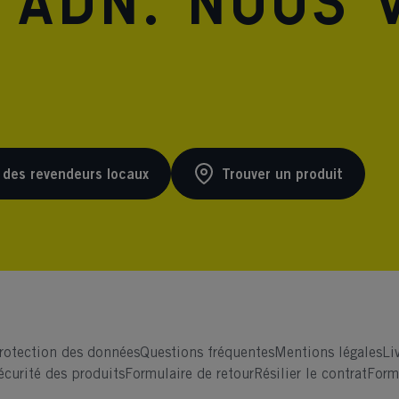
 ADN. Nous 
 des revendeurs locaux
Trouver un produit
rotection des données
Questions fréquentes
Mentions légales
Li
écurité des produits
Formulaire de retour
Résilier le contrat
Form