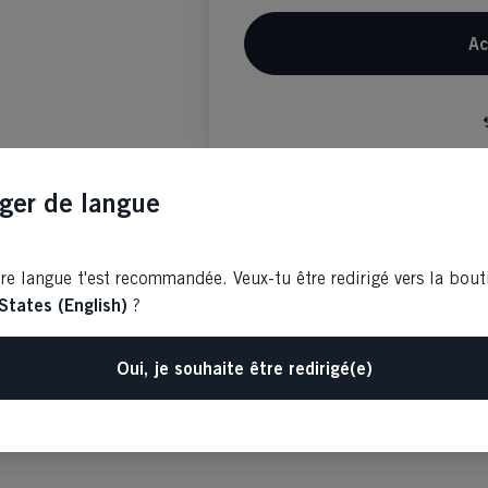
Ac
ger de langue
re langue t'est recommandée. Veux-tu être redirigé vers la bou
States (English)
?
Oui, je souhaite être redirigé(e)
8% ELASTAN