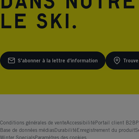
dans notre
le ski.
S'abonner à la lettre d'information
Trouve
Conditions générales de vente
Accessibilité
Portail client B2B
P
Base de données médias
Durabilité
Enregistrement du produit
S
Winter Specials
Paramètres des cookies