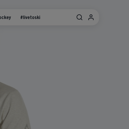
ockey
#livetoski