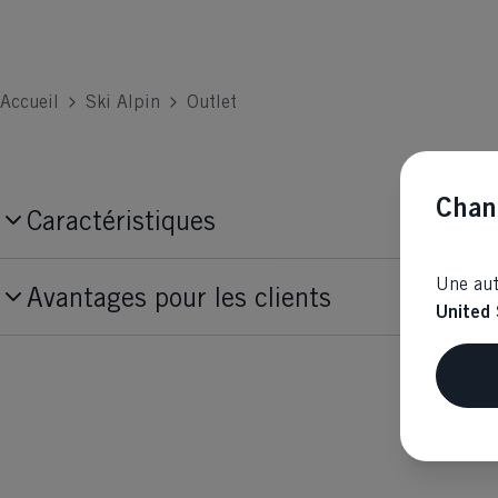
Accueil
Ski Alpin
Outlet
Chan
Caractéristiques
Numéro de produit
Une aut
Avantages pour les clients
G64124
United 
Tissu
46% BAUMWOLLE / 46% POLYESTER /