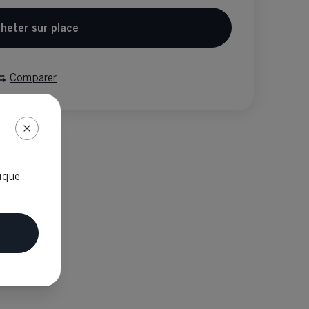
heter sur place
Comparer
tique