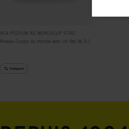

Anal
its 
Mar

Mark
RC4 PODIUM RD WORLDCUP STRD
rele
Niveau Coupe du monde avec un flex de 5:1
perm
Comparer