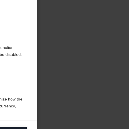
tique
function
be disabled.
mize how the
currency,