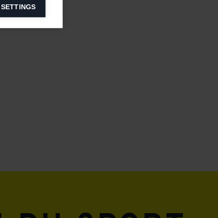
 SETTINGS
information on
ers to display
 grant