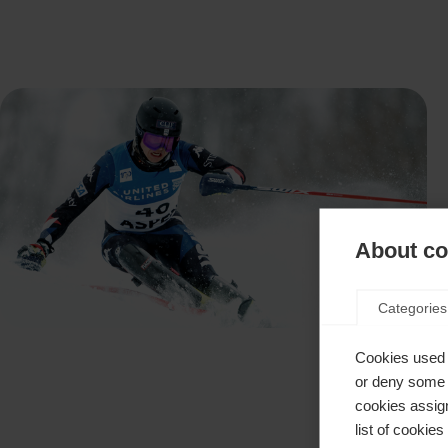
About coo
Categories
Cookies used 
or deny some o
cookies assign
list of cookie