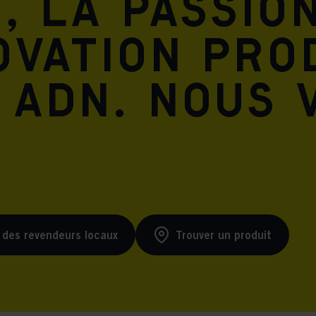
, la passio
ovation pro
 ADN. Nous 
 des revendeurs locaux
Trouver un produit