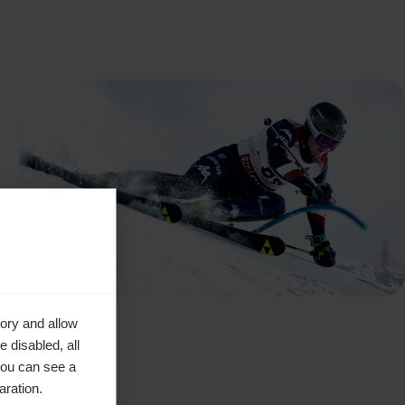
ory and allow
 disabled, all
you can see a
aration.