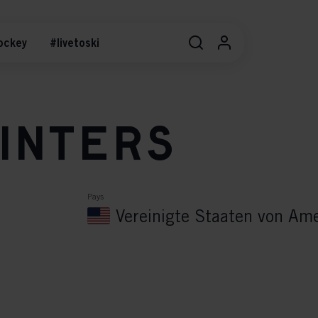
ockey
#livetoski
inters
Pays
Vereinigte Staaten von Am