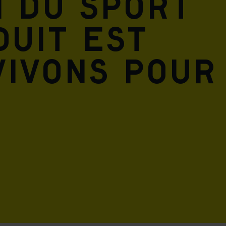
n du sport
duit est
vivons pour