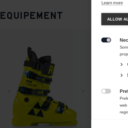
Learn more
Chan
Equipement
ALLOW AL
Une aut
United 
Nec

Some
prop
Pre

Pref
web 
regi
Ana