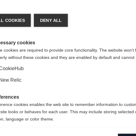
ger de langue
L COOKIES
DENY ALL
re langue t'est recommandée. Veux-tu être redirigé vers la bou
States (English)
?
essary cookies
 cookies are required to provide core functionality. The website won't 
erly without these cookies and they are enabled by default and cannot 
Oui, je souhaite être redirigé(e)
CookieHub
New Relic
ferences
erence cookies enables the web site to remember information to custo
site looks or behaves for each user. This may include storing selected 
on, language or color theme.
lytical cookies