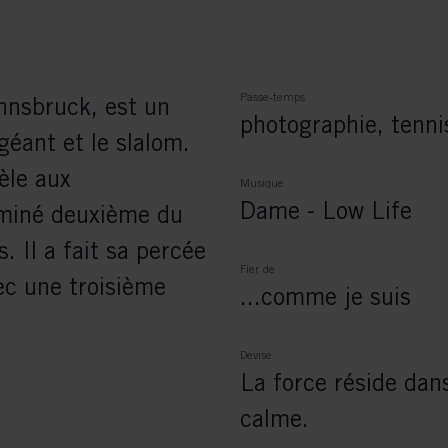
Passe-temps
nnsbruck, est un
photographie, tenni
géant et le slalom.
èle aux
Musique
Dame - Low Life
miné deuxième du
 Il a fait sa percée
Fier de
c une troisième
...comme je suis
Devise
La force réside dans
calme.