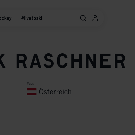
ockey
#livetoski
k Raschner
Pays
Österreich