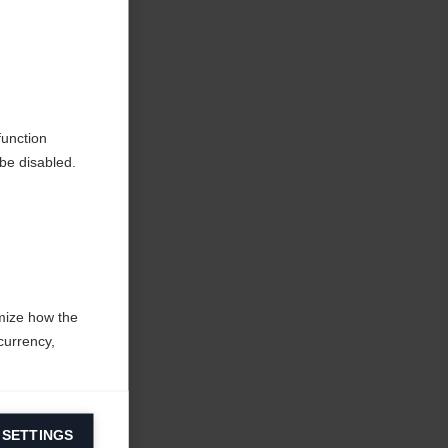
tique
function
be disabled.
mize how the
currency,
 SETTINGS
information on