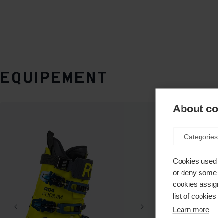
Equipement
About coo
Categories
Cookies used 
or deny some o
cookies assign
list of cookie
Learn more