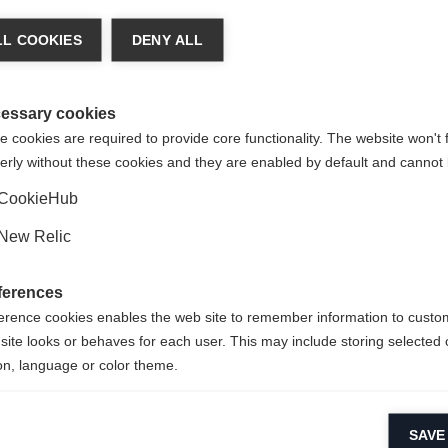
ger de langue
L COOKIES
DENY ALL
re langue t'est recommandée. Veux-tu être redirigé vers la bou
States (English)
?
essary cookies
 cookies are required to provide core functionality. The website won't 
erly without these cookies and they are enabled by default and cannot 
Oui, je souhaite être redirigé(e)
CookieHub
New Relic
ferences
erence cookies enables the web site to remember information to custo
site looks or behaves for each user. This may include storing selected 
on, language or color theme.
lytical cookies
SAVE
ytical cookies help us improve our website by collecting and reporting 