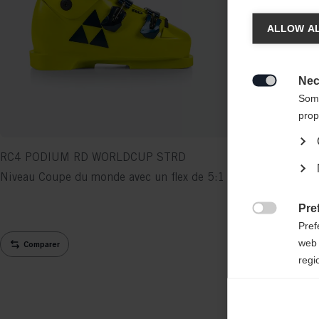
Chan
ALLOW AL
Une aut
United 
Nec

Some
prop
RC4 PODIUM RD WORLDCUP STRD
Niveau Coupe du monde avec un flex de 5:1
Pre

Pref
web 
Comparer
regi
Ana

Anal