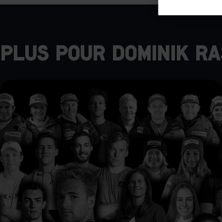
its 
Mar

Mark
Plus pour Dominik R
rele
perm