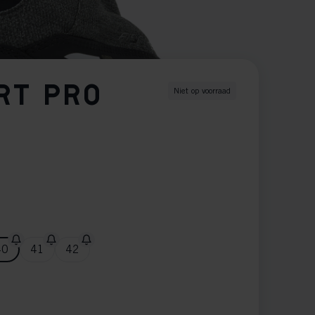
RT PRO
Niet op voorraad
40
41
42