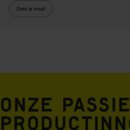
Zoek je maat
Onze passi
productinno