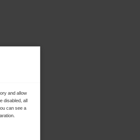
ory and allow
 disabled, all
you can see a
aration.