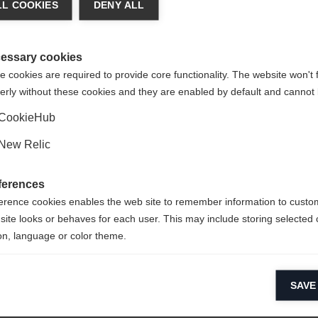
L COOKIES
DENY ALL
t je een andere taal aanbevolen. Wil je worden doorverwezen n
TRIPLE F®
de staten (Engels)
winkel?
essary cookies
Membrane
 cookies are required to provide core functionality. The website won't 
erly without these cookies and they are enabled by default and cannot 
Ja, ik wil graag worden doorgestuurd
CookieHub
New Relic
ferences
erence cookies enables the web site to remember information to custo
site looks or behaves for each user. This may include storing selected 
on, language or color theme.
Meer lezen
lytical cookies
SAVE
ytical cookies help us improve our website by collecting and reporting 
usage.