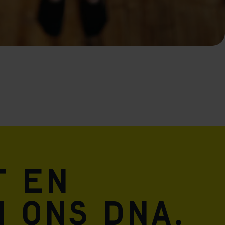
t en
n ons DNA.