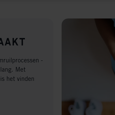
keting cookies
eting cookies are used to track visitors across websites to allow publish
vant and engaging advertisements. By enabling marketing cookies, you
ission for personalized advertising across various platforms.
Meta Pixel
aakt
mruilprocessen -
 lang. Met
s het vinden