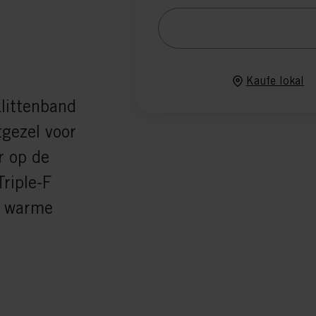
Kaufe lokal
littenband
gezel voor
r op de
riple-F
n warme