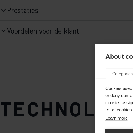
Productnummer
Prestaties
S28420
Niveau
Stijl
Voordelen voor de klant
Advanced,
Beginner
Classic
Fit Concept
About coo
Comfort WS Fit
Categories
Zool flex
zacht
Cookies used 
or deny some o
Schoenzool
Technolog
cookies assign
TURNAMIC® Performance
list of cookie
Learn more
Gewicht per stuk
Taal
427g