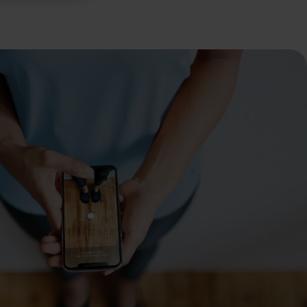
ers to display
 grant