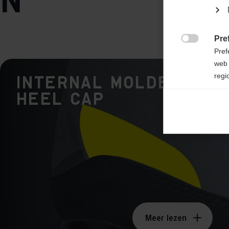
n
Pre

Pref
web 
regi
Internal Molded
Heel Cap
Ana

Anal
its 
Mar

Mark
rele
perm
Meer lezen