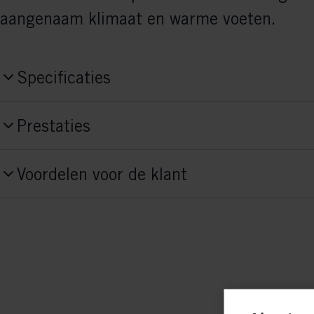
aangenaam klimaat en warme voeten.
Specificaties
Productnummer
Prestaties
S40225
Activiteit
Stijl
Voordelen voor de klant
Race
Classic
Fit Concept
Junior Fit
Zool flex
zacht