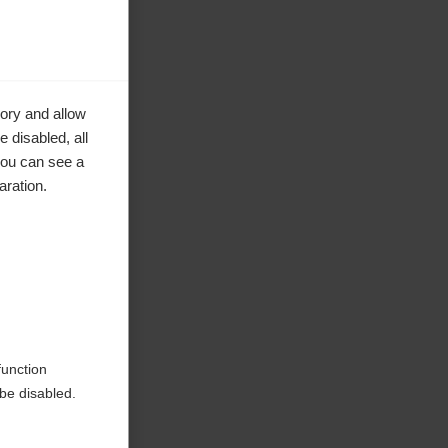
ory and allow
 disabled, all
you can see a
aration.
aar de
function
be disabled.