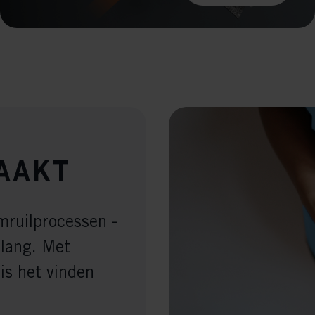
aakt
mruilprocessen -
 lang. Met
s het vinden