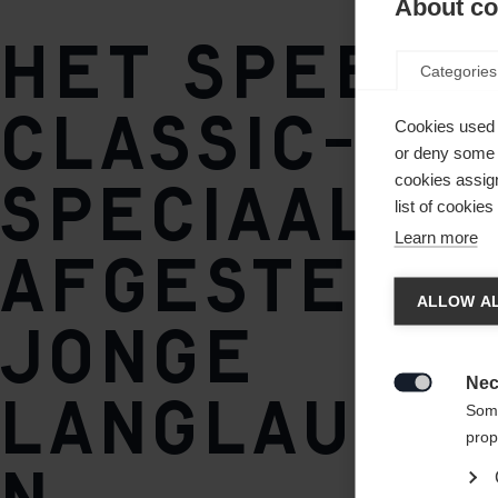
About coo
Schoenzool
Het Speedm
TURNAMIC® Race Classic
Categories
Classic-mo
Gewicht per stuk
Cookies used 
or deny some o
320g
speciaal
cookies assign
list of cookie
Learn more
afgestemd 
Taal
ALLOW AL
jonge
Er word
Verenig
Nec
langlaufs

Some
prop