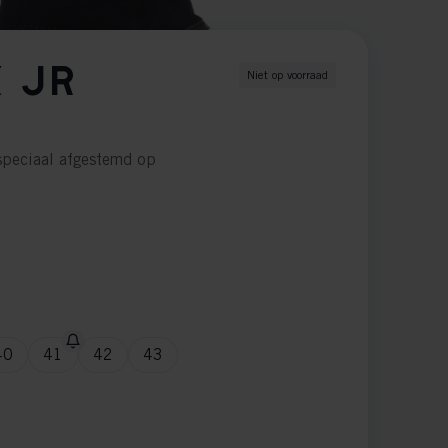
 JR
Niet op voorraad
speciaal afgestemd op
40
41
42
43