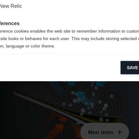
New Relic
ferences
erence cookies enables the web site to remember information to custo
site looks or behaves for each user. This may include storing selected 
on, language or color theme.
TRIPLE F®
Membrane
lytical cookies
SAVE
ytical cookies help us improve our website by collecting and reporting 
usage.
keting cookies
eting cookies are used to track visitors across websites to allow publish
vant and engaging advertisements. By enabling marketing cookies, you
ission for personalized advertising across various platforms.
Meta Pixel
Meer lezen