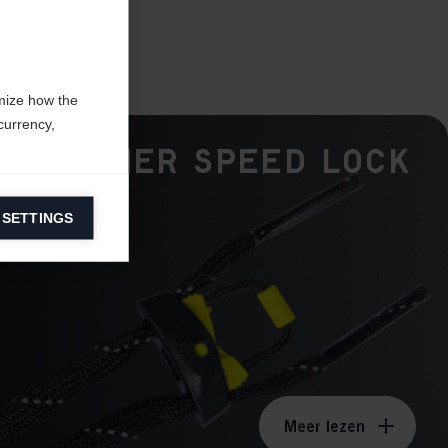
mize how the
currency,
Fischer Speed Lock
 SETTINGS
information on
ers to display
 grant
Meer lezen