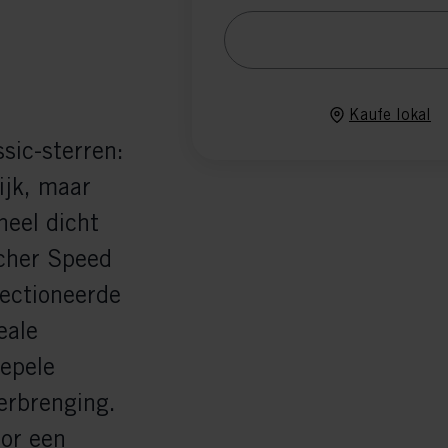
Kaufe lokal
sic-sterren:
ijk, maar
heel dicht
scher Speed
ectioneerde
eale
oepele
erbrenging.
or een