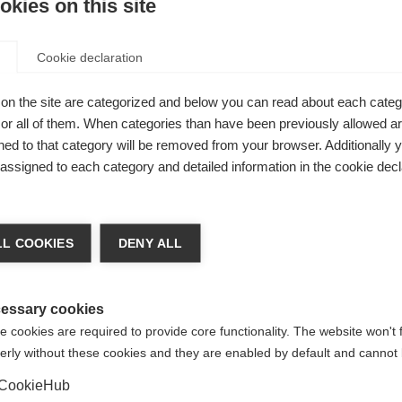
kies on this site
ax
Cookie declaration
del,
on the site are categorized and below you can read about each categ
r all of them. When categories than have been previously allowed are
ed to that category will be removed from your browser. Additionally 
s assigned to each category and detailed information in the cookie decl
op
 veranderen
L COOKIES
DENY ALL
t je een andere taal aanbevolen. Wil je worden doorverwezen n
de staten (Engels)
winkel?
essary cookies
terre
 cookies are required to provide core functionality. The website won't 
erly without these cookies and they are enabled by default and cannot 
Ja, ik wil graag worden doorgestuurd
CookieHub