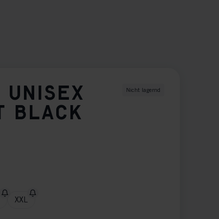
 UNISEX
Nicht lagernd
T BLACK
XXL