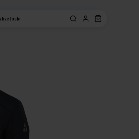
#livetoski