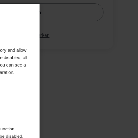
nachrichtige mich
gleichen
Merken
ory and allow
 disabled, all
you can see a
aration.
en
function
be disabled.