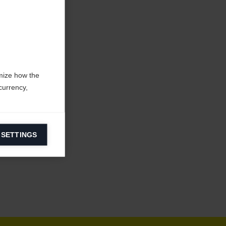
mize how the
currency,
 SETTINGS
information on
ers to display
 grant