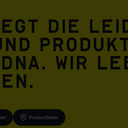
Meta Pixel
iegt die Le
und Produkt
 DNA. Wir l
ren.
den
Productfinder