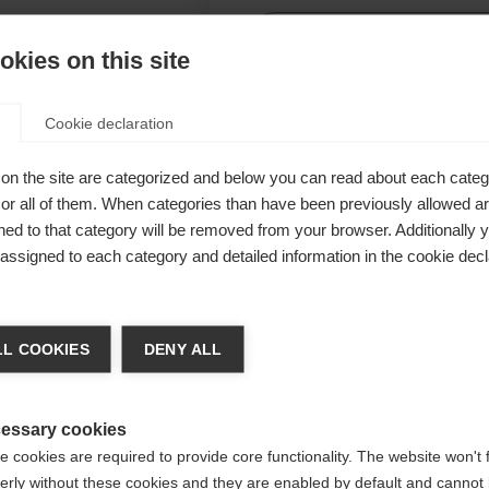
Be
kies on this site
Ver
Cookie declaration
er schützt
on the site are categorized and below you can read about each categ
00 mm
r all of them. When categories than have been previously allowed are
ed to that category will be removed from your browser. Additionally 
 trocken und
s assigned to each category and detailed information in the cookie decl
solierend
cht und
chshop wechseln
L COOKIES
DENY ALL
 für Sie ein anderer Sprachshop empfohlen. Möchten Sie in d
gte Staaten (Englisch)
Shop umgeleitet werden?
essary cookies
 cookies are required to provide core functionality. The website won't 
erly without these cookies and they are enabled by default and cannot 