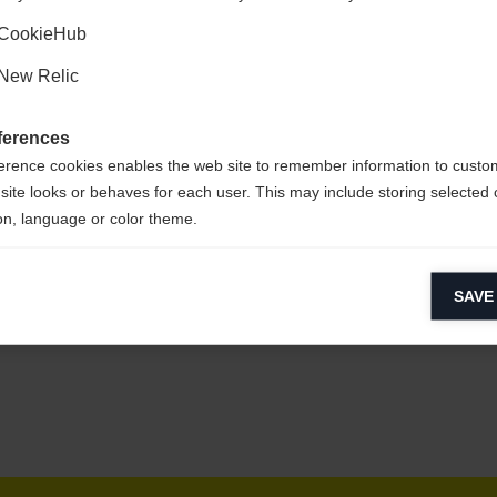
Ja, ich möchte umgeleitet werden
CookieHub
New Relic
pflegeleicht,
ferences
erence cookies enables the web site to remember information to custo
site looks or behaves for each user. This may include storing selected 
on, language or color theme.
CYCLED
lytical cookies
SAVE
ytical cookies help us improve our website by collecting and reporting 
usage.
keting cookies
eting cookies are used to track visitors across websites to allow publish
vant and engaging advertisements. By enabling marketing cookies, you
ission for personalized advertising across various platforms.