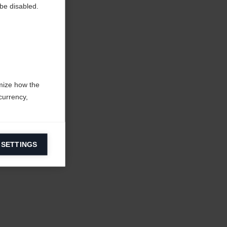
be disabled.
mize how the
currency,
 SETTINGS
information on
ers to display
 grant