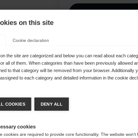
I
kies on this site
Ver
Cookie declaration
eifarbiges
on the site are categorized and below you can read about each categ
erial und zu
r all of them. When categories than have been previously allowed are
ochelastisch
ed to that category will be removed from your browser. Additionally 
s assigned to each category and detailed information in the cookie decl
er zip
e
chshop wechseln
 Optik
L COOKIES
DENY ALL
n Charakter.
 für Sie ein anderer Sprachshop empfohlen. Möchten Sie in d
gte Staaten (Englisch)
Shop umgeleitet werden?
essary cookies
 cookies are required to provide core functionality. The website won't 