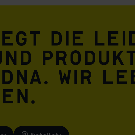
Meta Pixel
iegt die Le
und Produkt
 DNA. Wir l
ren.
den
Productfinder