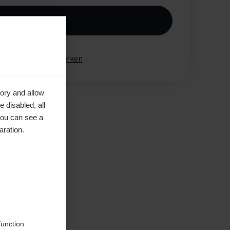
n den Warenkorb
gleichen
Merken
ory and allow
 disabled, all
you can see a
aration.
en
function