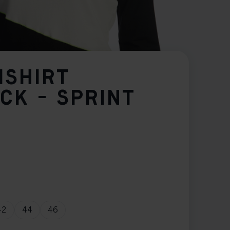
ISHIRT
CK - SPRINT
42
44
46