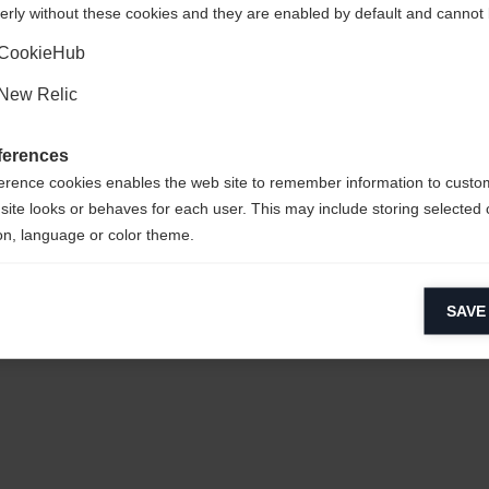
erly without these cookies and they are enabled by default and cannot 
Ja, ich möchte umgeleitet werden
CookieHub
New Relic
ferences
lene / 3%
erence cookies enables the web site to remember information to custo
site looks or behaves for each user. This may include storing selected 
on, language or color theme.
lytical cookies
SAVE
ytical cookies help us improve our website by collecting and reporting 
usage.
keting cookies
eting cookies are used to track visitors across websites to allow publish
vant and engaging advertisements. By enabling marketing cookies, you
ission for personalized advertising across various platforms.