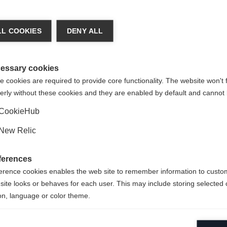
chshop wechseln
L COOKIES
DENY ALL
ter
 für Sie ein anderer Sprachshop empfohlen. Möchten Sie in d
gte Staaten (Englisch)
Shop umgeleitet werden?
essary cookies
 cookies are required to provide core functionality. The website won't 
er
erly without these cookies and they are enabled by default and cannot 
Ja, ich möchte umgeleitet werden
CookieHub
für
New Relic
ferences
erence cookies enables the web site to remember information to custo
evel
site looks or behaves for each user. This may include storing selected 
on, language or color theme.
lytical cookies