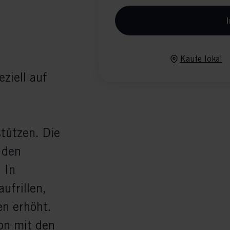
I
Kaufe lokal
ziell auf
tützen. Die
 den
 In
ufrillen,
en erhöht.
on mit den