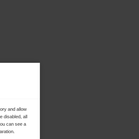
ory and allow
 disabled, all
you can see a
aration.