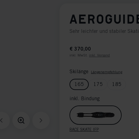
AEROGUID
Sehr leichter und stabiler Skati
€ 370,00
inkl. MwSt.
inkl. Versand
Skilänge
Längenempfehlung
165
175
185
inkl. Bindung
RACE SKATE IFP