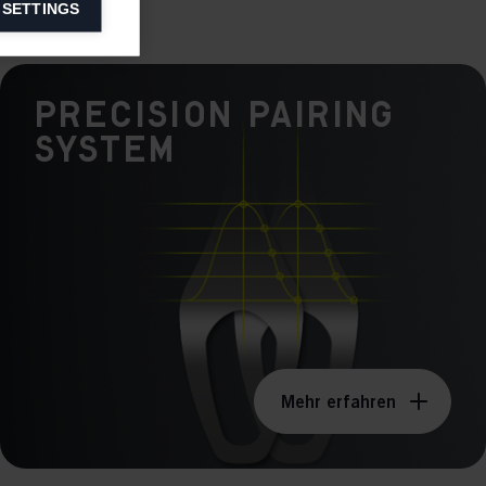
 SETTINGS
information on
Precision Pairing
ers to display
System
 grant
Mehr erfahren