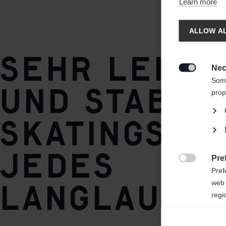
Learn more
Spra
Stil
ALLOW AL
Skate
Sehr leich
Es wird
Belag / Steigzone
Vereini
Nec

World Cup Pro
Some
und stabil
prop
Kern
Skatingski 
AIR CORE® Basalite Pro
Platte
jedes
Pre
IFP

Pref
Langlaufl
web 
regi
Ana