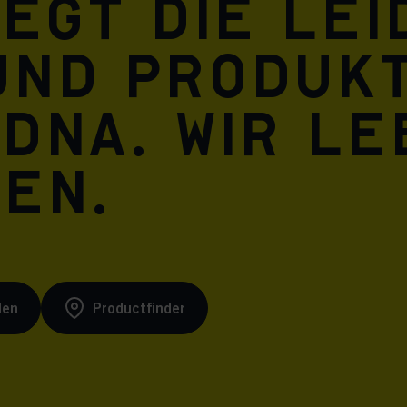
iegt die Le
und Produkt
 DNA. Wir l
ren.
den
Productfinder