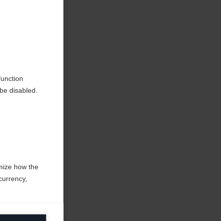
en
function
be disabled.
mize how the
currency,